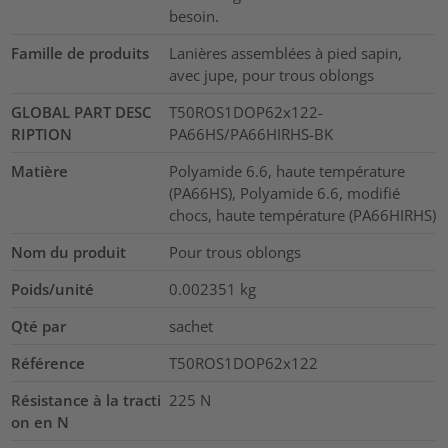
besoin.
Famille de produits
Lanières assemblées à pied sapin,
avec jupe, pour trous oblongs
GLOBAL PART DESC
T50ROS1DOP62x122-
RIPTION
PA66HS/PA66HIRHS-BK
Matière
Polyamide 6.6, haute température
(PA66HS), Polyamide 6.6, modifié
chocs, haute température (PA66HIRHS)
Nom du produit
Pour trous oblongs
Poids/unité
0.002351
kg
Qté par
sachet
Référence
T50ROS1DOP62x122
Résistance à la tracti
225
N
on en N