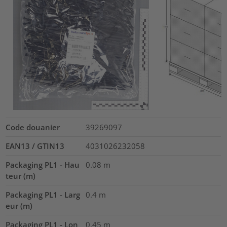
Code douanier
39269097
EAN13 / GTIN13
4031026232058
Packaging PL1 - Hau
0.08
m
teur (m)
Packaging PL1 - Larg
0.4
m
eur (m)
Packaging PL1 - Lon
0.45
m