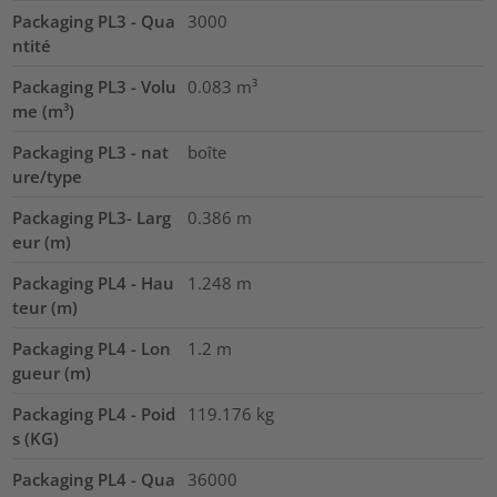
Packaging PL3 - Qua
3000
ntité
Packaging PL3 - Volu
0.083
m³
me (m³)
Packaging PL3 - nat
boîte
ure/type
Packaging PL3- Larg
0.386
m
eur (m)
Packaging PL4 - Hau
1.248
m
teur (m)
Packaging PL4 - Lon
1.2
m
gueur (m)
Packaging PL4 - Poid
119.176
kg
s (KG)
Packaging PL4 - Qua
36000