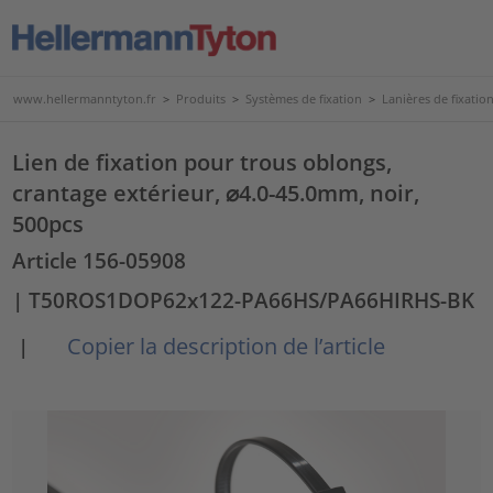
www.hellermanntyton.fr
>
Produits
>
Systèmes de fixation
>
Lanières de fixatio
Lien de fixation pour trous oblongs,
crantage extérieur, ⌀4.0-45.0mm, noir,
500pcs
Article 156-05908
| T50ROS1DOP62x122-PA66HS/PA66HIRHS-BK
Copier la description de l’article
|