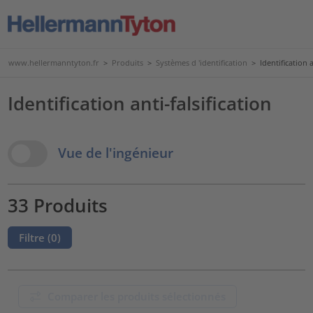
www.hellermanntyton.fr
>
Produits
>
Systèmes d 'identification
>
Identification a
Identification anti-falsification
View Options
Vue de l'ingénieur
33 Produits
Filtre (
0
)
Comparer les produits sélectionnés