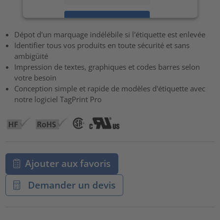
Accepter
Dépot d'un marquage indélébile si l'étiquette est enlevée
powered by
Usercentrics Consent Management Platform
Identifier tous vos produits en toute sécurité et sans
ambigüité
Impression de textes, graphiques et codes barres selon
votre besoin
Conception simple et rapide de modèles d'étiquette avec
notre logiciel TagPrint Pro
Ajouter aux favoris
Demander un devis