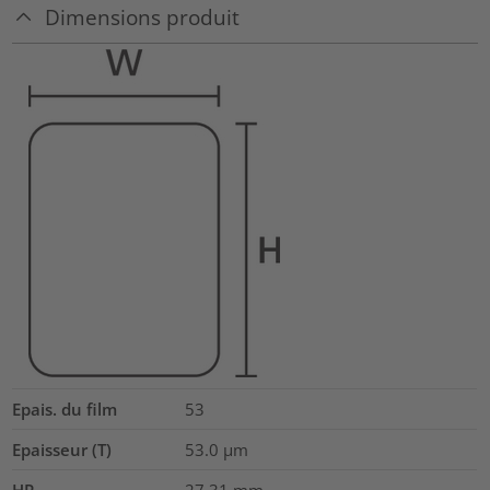
Dimensions produit
Epais. du film
53
Epaisseur (T)
53.0
µm
HR
27.31
mm