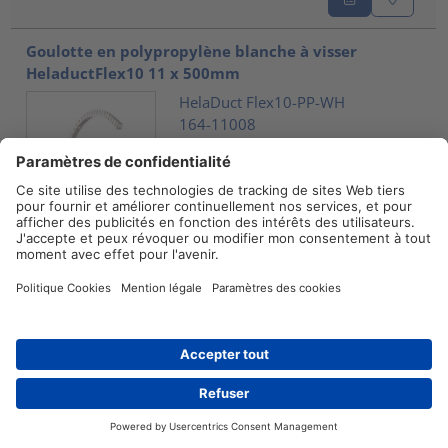
Goulotte en polypropylène blanche à visser
HelaductFlex10 11 x 500mm
HelaDuct Flex10-PP-WH
164-11008
Comparer
Goulotte en polypropylène blanche à visser
Heladuct Flex-20
HelaDuct Flex20-PP-WH
164-21008
Comparer
Distributeurs
Contact