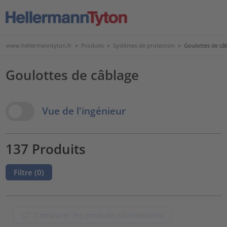
www.hellermanntyton.fr
>
Produits
>
Systèmes de protection
>
Goulottes de câ
Goulottes de câblage
View Options
Vue de l'ingénieur
137 Produits
Filtre (
0
)
Comparer les produits sélectionnés