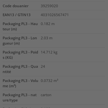
Code douanier
39259020
EAN13 / GTIN13
4031026567471
Packaging PL3 - Hau
0.182
m
teur (m)
Packaging PL3 - Lon
2.03
m
gueur (m)
Packaging PL3 - Poid
14.712
kg
s (KG)
Packaging PL3 - Qua
24
ntité
Packaging PL3 - Volu
0.0732
m³
me (m³)
Packaging PL3 - nat
carton
ure/type