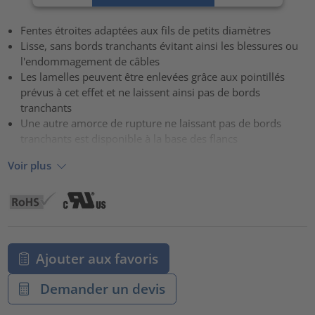
Accepter
Fentes étroites adaptées aux fils de petits diamètres
powered by
Usercentrics Consent Management Platform
Lisse, sans bords tranchants évitant ainsi les blessures ou
l'endommagement de câbles
Les lamelles peuvent être enlevées grâce aux pointillés
prévus à cet effet et ne laissent ainsi pas de bords
tranchants
Une autre amorce de rupture ne laissant pas de bords
tranchants est disponible à la base des flancs
Voir plus
Ajouter aux favoris
Demander un devis