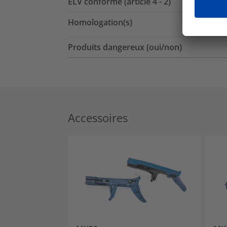
ELV conforme (article 4 - 2)
Homologation(s)
Produits dangereux (oui/non)
Accessoires