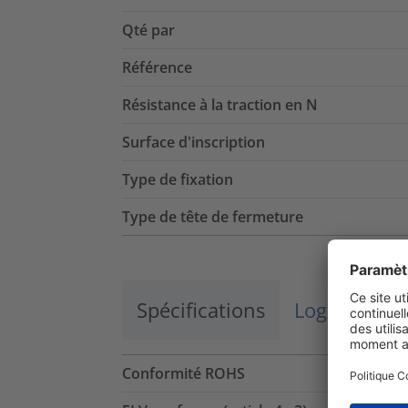
Qté par
Référence
Résistance à la traction en N
Surface d'inscription
Type de fixation
Type de tête de fermeture
Spécifications
Logistique 
Conformité ROHS