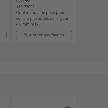
EVO7iSP
EVO7i
110-77002
110-77001
e
Outil manuel de pose pour
EVO7i - pour co
colliers plastiques de largeur
plastiques de 
4.8 mm maxi.
max.
Ajouter aux favoris
Ajouter