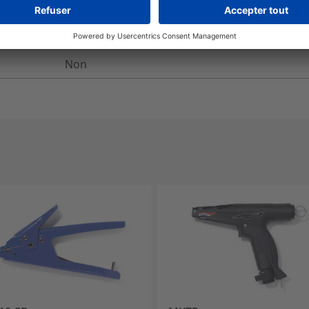
Oui
Non