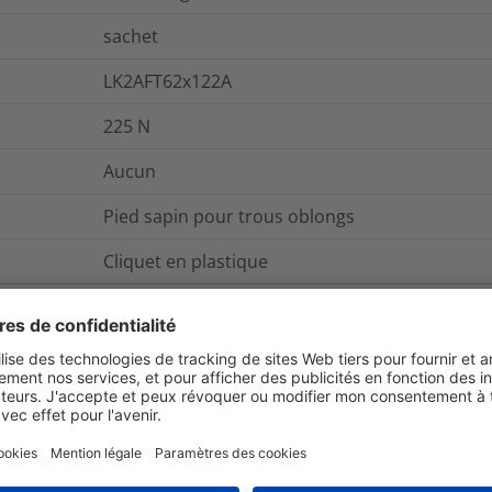
sachet
LK2AFT62x122A
225
N
Aucun
Pied sapin pour trous oblongs
Cliquet en plastique
et emballage
Pour plus d'information
Oui