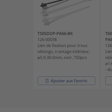
T50SDOP-PA66-BK
T6
126-00038
PA
Lien de fixation pour trous
126
oblongs, crantage intérieur,
Lie
⌀5.0-30.0mm, noir, 750pcs
obl
⌀1.
- é
Ajouter aux favoris