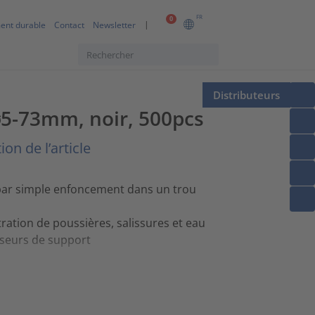
FR
0
ent durable
Contact
Newsletter
Distributeurs
 ⌀5-73mm, noir, 500pcs
on de l’article
l, par simple enfoncement dans un trou
tration de poussières, salissures et eau
sseurs de support