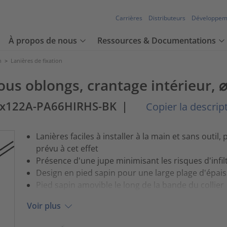
Carrières
Distributeurs
Développem
À propos de nous
Ressources & Documentations
n
>
Lanières de fixation
rous oblongs, crantage intérieur,
2x122A-PA66HIRHS-BK
|
Copier la descripti
Lanières faciles à installer à la main et sans outi
prévu à cet effet
Présence d'une jupe minimisant les risques d'infil
Design en pied sapin pour une large plage d'épai
Pied sapin amovible le long de la bande du collier
Voir plus