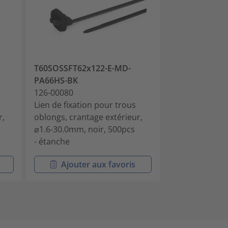
T60SOSSFT62x122-E-MD-
T50SOSKSFT62
PA66HS-BK
PA66HS-BK
126-00080
126-00141
Lien de fixation pour trous
Lien de fixati
r,
oblongs, crantage extérieur,
oblongs, crant
⌀1.6-30.0mm, noir, 500pcs
⌀1.5-35.0mm, 
- étanche
Ajouter aux favoris
Ajouter