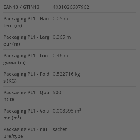
EAN13 / GTIN13
4031026607962
Packaging PL1 - Hau
0.05
m
teur (m)
Packaging PL1 - Larg
0.365
m
eur (m)
Packaging PL1 - Lon
0.46
m
gueur (m)
Packaging PL1 - Poid
0.522716
kg
s (KG)
Packaging PL1 - Qua
500
ntité
Packaging PL1 - Volu
0.008395
m³
me (m³)
Packaging PL1 - nat
sachet
ure/type