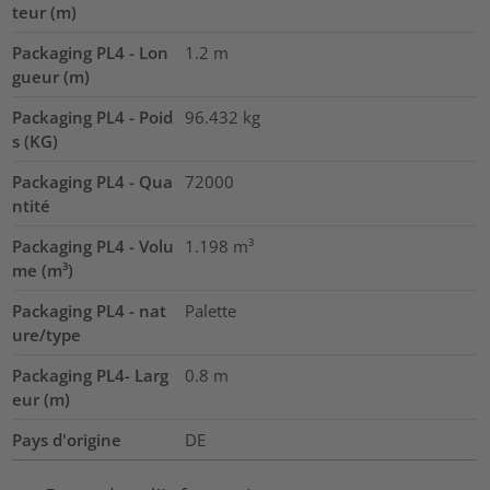
teur (m)
Packaging PL4 - Lon
1.2
m
gueur (m)
Packaging PL4 - Poid
96.432
kg
s (KG)
Packaging PL4 - Qua
72000
ntité
Packaging PL4 - Volu
1.198
m³
me (m³)
Packaging PL4 - nat
Palette
ure/type
Packaging PL4- Larg
0.8
m
eur (m)
Pays d'origine
DE