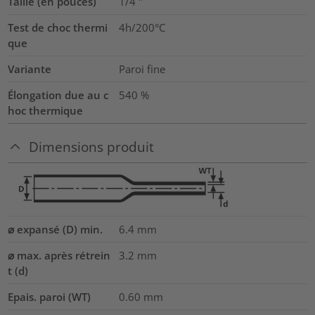
Taille (en pouces)
1/4
"
Test de choc thermi
4h/200°C
que
Variante
Paroi fine
Élongation due au c
540
%
hoc thermique
Dimensions produit
⌀ expansé (D) min.
6.4
mm
⌀ max. après rétrein
3.2
mm
t (d)
Epais. paroi (WT)
0.60
mm