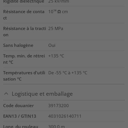
Rigidité diélectrique
25
kV/mm
Résistance de conta
10¹⁴ Ω cm
ct
Résistance à la tracti
25
MPa
on
Sans halogène
Oui
Temp. min. de rétrei
+135 °C
nt °C
Températures d'utili
De -55 °C à +135 °C
sation °C
Logistique et emballage
Code douanier
39173200
EAN13 / GTIN13
4031026140711
Long. du rouleau
300.0
m