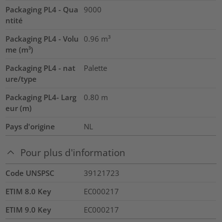
Packaging PL4 - Qua
9000
ntité
Packaging PL4 - Volu
0.96
m³
me (m³)
Packaging PL4 - nat
Palette
ure/type
Packaging PL4- Larg
0.80
m
eur (m)
Pays d'origine
NL
Pour plus d'information
Code UNSPSC
39121723
ETIM 8.0 Key
EC000217
ETIM 9.0 Key
EC000217