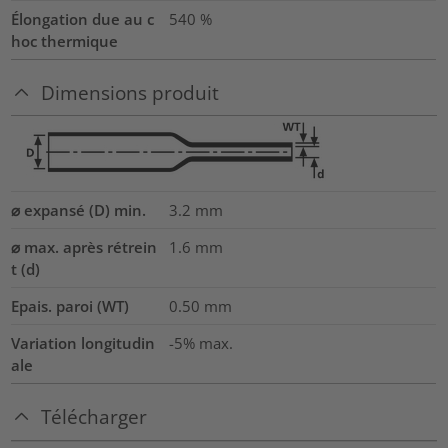
Élongation due au c
540
%
hoc thermique
Dimensions produit
⌀ expansé (D) min.
3.2
mm
⌀ max. après rétrein
1.6
mm
t (d)
Epais. paroi (WT)
0.50
mm
Variation longitudin
-5% max.
ale
Télécharger