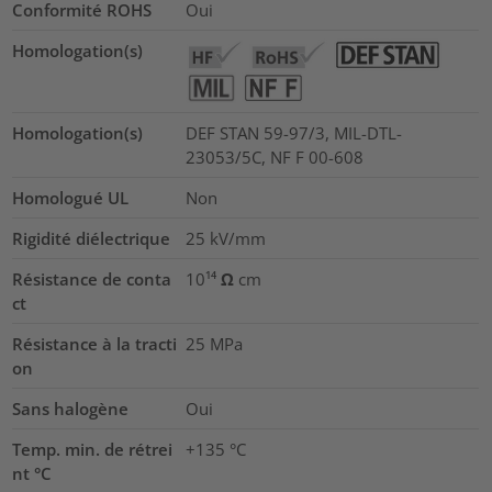
Conformité ROHS
Oui
Homologation(s)
Homologation(s)
DEF STAN 59-97/3, MIL-DTL-
23053/5C, NF F 00-608
Homologué UL
Non
Rigidité diélectrique
25
kV/mm
Résistance de conta
10¹⁴ Ω cm
ct
Résistance à la tracti
25
MPa
on
Sans halogène
Oui
Temp. min. de rétrei
+135 °C
nt °C