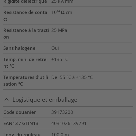
Rigidité diélectrique
25
kV/mm
Résistance de conta
10¹⁴ Ω cm
ct
Résistance à la tracti
25
MPa
on
Sans halogène
Oui
Temp. min. de rétrei
+135 °C
nt °C
Températures d'utili
De -55 °C à +135 °C
sation °C
Logistique et emballage
Code douanier
39173200
EAN13 / GTIN13
4031026139791
Long. du rouleau
100.0
m