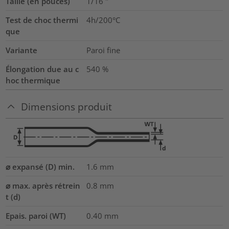
Taille (en pouces)
1/16
"
Test de choc thermi
4h/200°C
que
Variante
Paroi fine
Élongation due au c
540
%
hoc thermique
Dimensions produit
⌀ expansé (D) min.
1.6
mm
⌀ max. après rétrein
0.8
mm
t (d)
Epais. paroi (WT)
0.40
mm