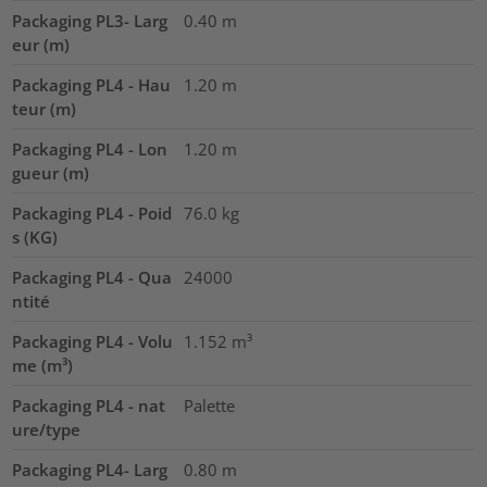
Packaging PL3- Larg
0.40
m
eur (m)
Packaging PL4 - Hau
1.20
m
teur (m)
Packaging PL4 - Lon
1.20
m
gueur (m)
Packaging PL4 - Poid
76.0
kg
s (KG)
Packaging PL4 - Qua
24000
ntité
Packaging PL4 - Volu
1.152
m³
me (m³)
Packaging PL4 - nat
Palette
ure/type
Packaging PL4- Larg
0.80
m