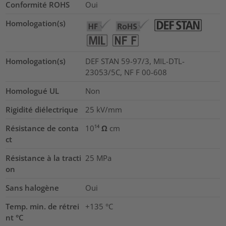
Conformité ROHS
Oui
Homologation(s)
Homologation(s)
DEF STAN 59-97/3, MIL-DTL-
23053/5C, NF F 00-608
Homologué UL
Non
Rigidité diélectrique
25
kV/mm
Résistance de conta
10¹⁴ Ω cm
ct
Résistance à la tracti
25
MPa
on
Sans halogène
Oui
Temp. min. de rétrei
+135 °C
nt °C