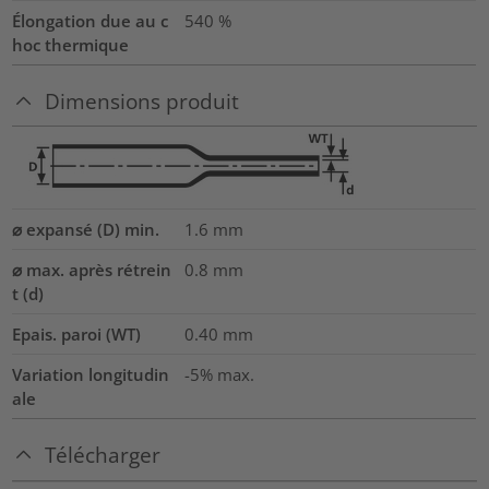
Élongation due au c
540
%
hoc thermique
Dimensions produit
⌀ expansé (D) min.
1.6
mm
⌀ max. après rétrein
0.8
mm
t (d)
Epais. paroi (WT)
0.40
mm
Variation longitudin
-5% max.
ale
Télécharger