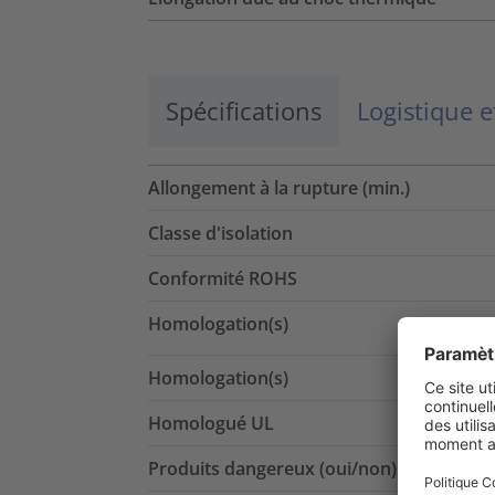
Spécifications
Logistique 
Allongement à la rupture (min.)
Classe d'isolation
Conformité ROHS
Homologation(s)
Homologation(s)
Homologué UL
Produits dangereux (oui/non)