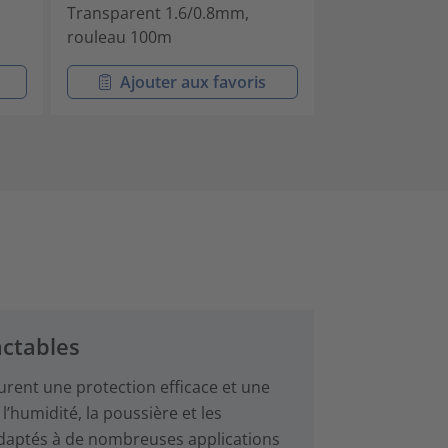
Transparent 1.6/0.8mm,
rouleau 100m
Ajouter aux favoris
Ajouter
ctables
rent une protection efficace et une
’humidité, la poussière et les
t adaptés à de nombreuses applications