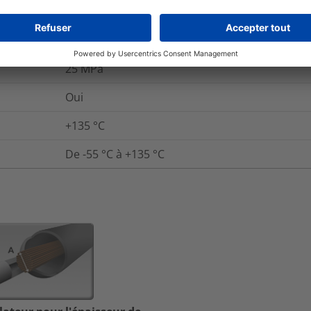
25
kV/mm
10¹⁴ Ω cm
25
MPa
Oui
+135 °C
De -55 °C à +135 °C