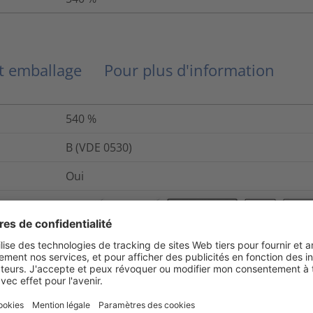
et emballage
Pour plus d'information
540
%
B (VDE 0530)
Oui
DEF STAN 59-97/3, MIL-DTL-23053/5C, NF F 00-
Non
Non