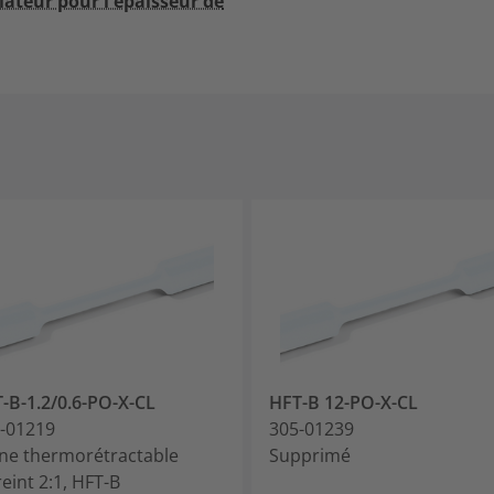
lateur pour l'épaisseur de
-B-1.2/0.6-PO-X-CL
HFT-B 12-PO-X-CL
-01219
305-01239
ne thermorétractable
Supprimé
reint 2:1, HFT-B