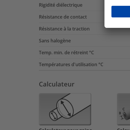
Rigidité diélectrique
Résistance de contact
Résistance à la traction
Sans halogène
Temp. min. de rétreint °C
Températures d'utilisation °C
Calculateur