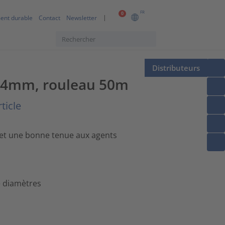
FR
0
ent durable
Contact
Newsletter
Distributeurs
/6.4mm, rouleau 50m
ticle
et une bonne tenue aux agents
e diamètres