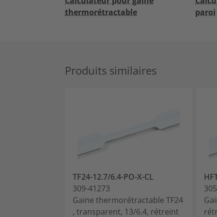
Calculateur pour gaine
Calcu
thermorétractable
paroi
Produits similaires
TF24-12.7/6.4-PO-X-CL
HFT
309-41273
305
Gaine thermorétractable TF24
Gai
, transparent, 13/6.4, rétreint
rét