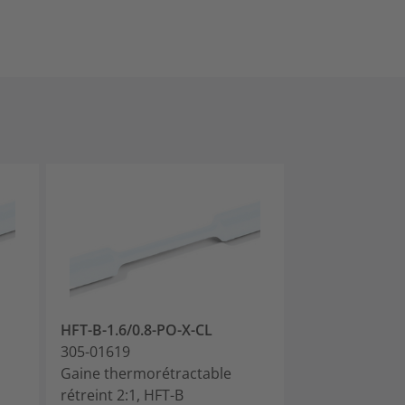
HFT-B-1.6/0.8-PO-X-CL
HFT-B-1.6/0.8
305-01619
305-01640
Gaine thermorétractable
Supprimé
rétreint 2:1, HFT-B