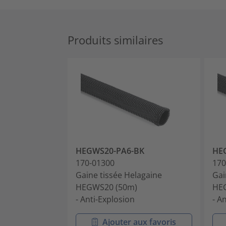
Produits similaires
HEGWS20-PA6-BK
HE
170-01300
170
Gaine tissée Helagaine
Gai
HEGWS20 (50m)
HE
- Anti-Explosion
- A
Ajouter aux favoris