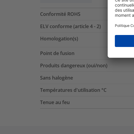
Conformité ROHS
ELV conforme (article 4 - 2)
Homologation(s)
Point de fusion
Produits dangereux (oui/non)
Sans halogène
Températures d'utilisation °C
Tenue au feu