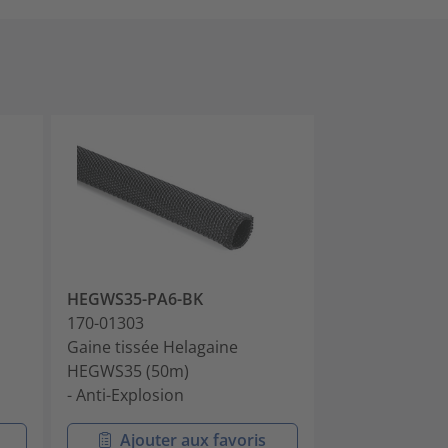
HEGWS35-PA6-BK
HEGWS40-PA6
170-01303
170-01304
Gaine tissée Helagaine
Gaine tissée H
HEGWS35 (50m)
HEGWS40 (50
- Anti-Explosion
- Anti-Explosio
Ajouter aux favoris
Ajouter