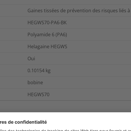
Gaines tissées de prévention des risques liés 
HEGWS70-PA6-BK
Polyamide 6 (PA6)
Helagaine HEGWS
Oui
0.10154
kg
bobine
HEGWS70
et emballage
Pour plus d'information