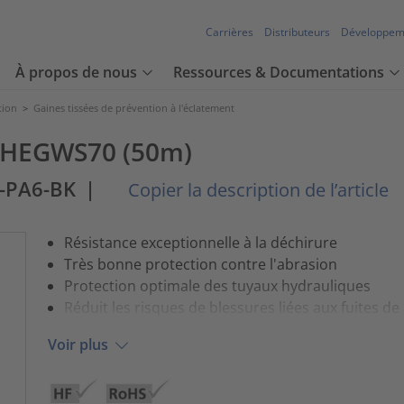
Carrières
Distributeurs
Développem
À propos de nous
Ressources & Documentations
tion
>
Gaines tissées de prévention à l'éclatement
e HEGWS70 (50m)
-PA6-BK
|
Copier la description de l’article
Résistance exceptionnelle à la déchirure
Très bonne protection contre l'abrasion
Protection optimale des tuyaux hydrauliques
Réduit les risques de blessures liées aux fuites de
Voir plus