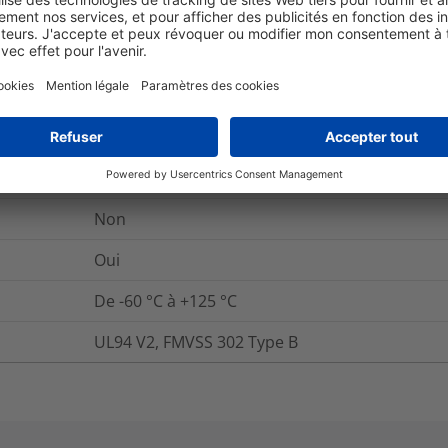
Oui
Oui
+220 +/- 10 °C
Non
Oui
De -60 °C à +125 °C
UL94 V2, FMVSS 302 Type B