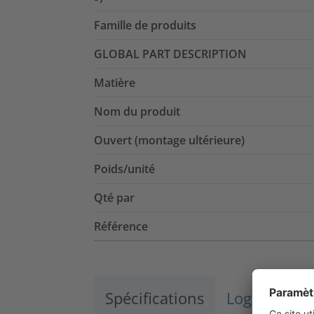
Famille de produits
GLOBAL PART DESCRIPTION
Matière
Nom du produit
Ouvert (montage ultérieure)
Poids/unité
Qté par
Référence
Spécifications
Logistique 