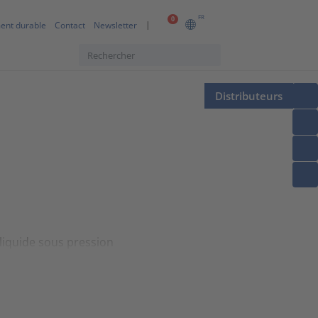
FR
0
ent durable
Contact
Newsletter
Distributeurs
 liquide sous pression