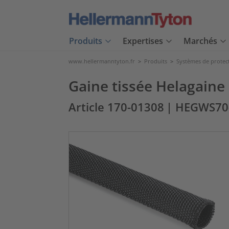
Produits
Expertises
Marchés
www.hellermanntyton.fr
>
Produits
>
Systèmes de protec
Gaine tissée Helagain
Article 170-01308
| HEGWS70