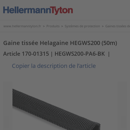
www.hellermanntyton.fr
>
Produits
>
Systèmes de protection
>
Gaines tissées d
Gaine tissée Helagaine HEGWS200 (50m)
Article 170-01315
| HEGWS200-PA6-BK
|
Copier la description de l’article