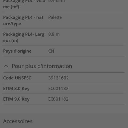
Packaging PL4 - Volu
0.945
m³
me (m³)
Packaging PL4 - nat
Palette
ure/type
Packaging PL4- Larg
0.8
m
eur (m)
Pays d'origine
CN
Pour plus d'information
Code UNSPSC
39131602
ETIM 8.0 Key
EC001182
ETIM 9.0 Key
EC001182
Accessoires