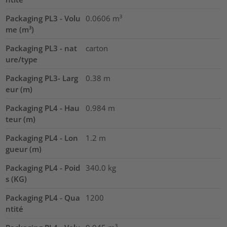
Packaging PL3 - Volu
0.0606
m³
me (m³)
Packaging PL3 - nat
carton
ure/type
Packaging PL3- Larg
0.38
m
eur (m)
Packaging PL4 - Hau
0.984
m
teur (m)
Packaging PL4 - Lon
1.2
m
gueur (m)
Packaging PL4 - Poid
340.0
kg
s (KG)
Packaging PL4 - Qua
1200
ntité