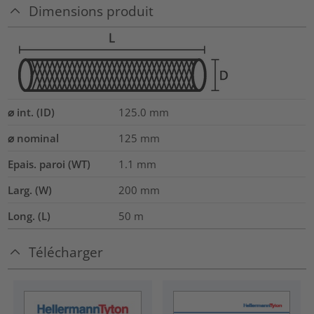
Dimensions produit
⌀ int. (ID)
125.0
mm
⌀ nominal
125
mm
Epais. paroi (WT)
1.1
mm
Larg. (W)
200
mm
Long. (L)
50
m
Télécharger