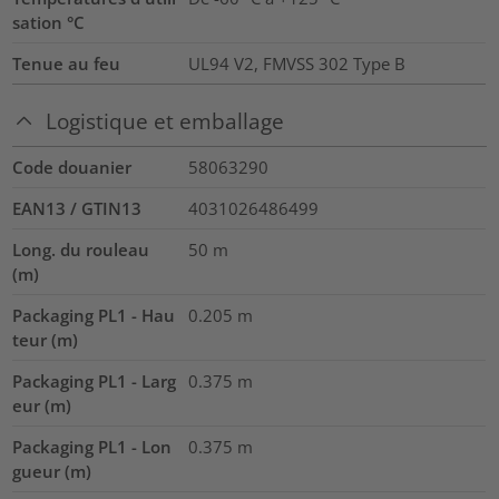
sation °C
Tenue au feu
UL94 V2, FMVSS 302 Type B
Logistique et emballage
Code douanier
58063290
EAN13 / GTIN13
4031026486499
Long. du rouleau
50
m
(m)
Packaging PL1 - Hau
0.205
m
teur (m)
Packaging PL1 - Larg
0.375
m
eur (m)
Packaging PL1 - Lon
0.375
m
gueur (m)