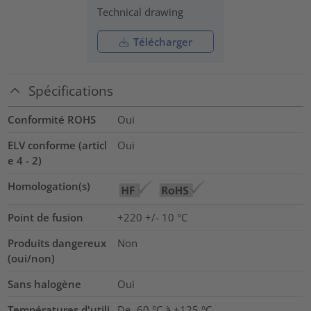
Technical drawing
Télécharger
Spécifications
Conformité ROHS
Oui
ELV conforme (articl
Oui
e 4 - 2)
Homologation(s)
Point de fusion
+220 +/- 10 °C
Produits dangereux
Non
(oui/non)
Sans halogène
Oui
Températures d'utili
De -60 °C à +125 °C