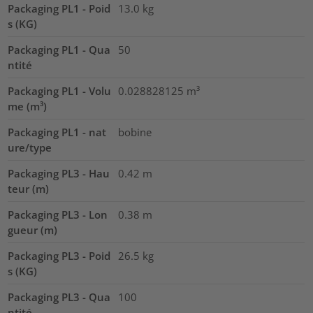
Packaging PL1 - Poid
13.0
kg
s (KG)
Packaging PL1 - Qua
50
ntité
Packaging PL1 - Volu
0.028828125
m³
me (m³)
Packaging PL1 - nat
bobine
ure/type
Packaging PL3 - Hau
0.42
m
teur (m)
Packaging PL3 - Lon
0.38
m
gueur (m)
Packaging PL3 - Poid
26.5
kg
s (KG)
Packaging PL3 - Qua
100
ntité