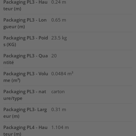
Packaging PL3 - Hau
0.24
m
teur (m)
Packaging PL3 - Lon
0.65
m
gueur (m)
Packaging PL3 - Poid
23.5
kg
s (KG)
Packaging PL3 - Qua
20
ntité
Packaging PL3 - Volu
0.0484
m³
me (m³)
Packaging PL3 - nat
carton
ure/type
Packaging PL3- Larg
0.31
m
eur (m)
Packaging PL4 - Hau
1.104
m
teur (m)