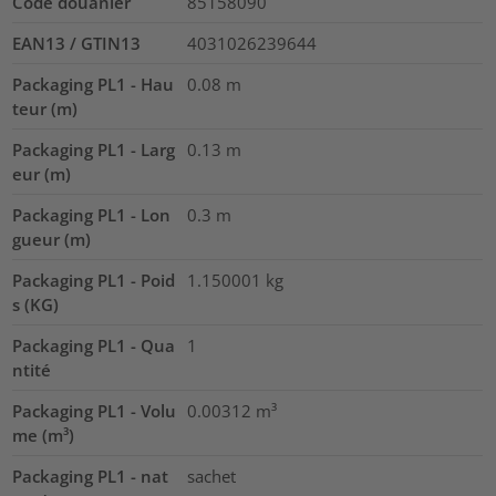
Code douanier
85158090
EAN13 / GTIN13
4031026239644
Packaging PL1 - Hau
0.08
m
teur (m)
Packaging PL1 - Larg
0.13
m
eur (m)
Packaging PL1 - Lon
0.3
m
gueur (m)
Packaging PL1 - Poid
1.150001
kg
s (KG)
Packaging PL1 - Qua
1
ntité
Packaging PL1 - Volu
0.00312
m³
me (m³)
Packaging PL1 - nat
sachet