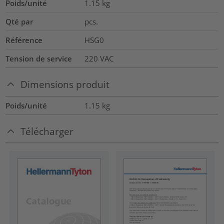
Poids/unité
1.15
kg
Qté par
pcs.
Référence
HSG0
Tension de service
220 VAC
Dimensions produit
Poids/unité
1.15
kg
Télécharger