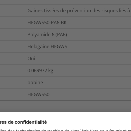
Gaines tissées de prévention des risques liés 
HEGWS50-PA6-BK
Polyamide 6 (PA6)
Helagaine HEGWS
Oui
0.069972
kg
bobine
HEGWS50
et emballage
Pour plus d'information