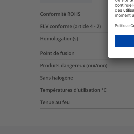
Conformité ROHS
ELV conforme (article 4 - 2)
Homologation(s)
Point de fusion
Produits dangereux (oui/non)
Sans halogène
Températures d'utilisation °C
Tenue au feu