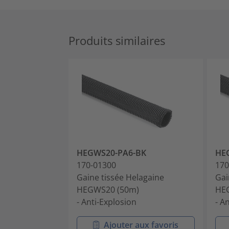
Produits similaires
HEGWS20-PA6-BK
HE
170-01300
170
Gaine tissée Helagaine
Gai
HEGWS20 (50m)
HE
- Anti-Explosion
- A
Ajouter aux favoris