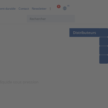
FR
0
ent durable
Contact
Newsletter
Distributeurs
 liquide sous pression