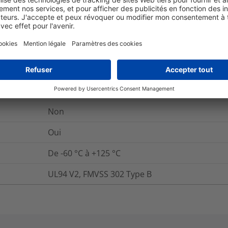
Oui
Oui
+220 +/- 10 °C
Non
Oui
De -60 °C à +125 °C
UL94 V2, FMVSS 302 Type B