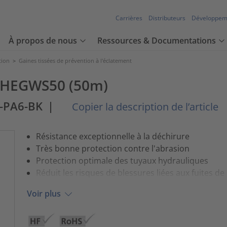
Carrières
Distributeurs
Développem
À propos de nous
Ressources & Documentations
tion
>
Gaines tissées de prévention à l'éclatement
e HEGWS50 (50m)
-PA6-BK
|
Copier la description de l’article
Résistance exceptionnelle à la déchirure
Très bonne protection contre l'abrasion
Protection optimale des tuyaux hydrauliques
Réduit les risques de blessures liées aux fuites de
Voir plus