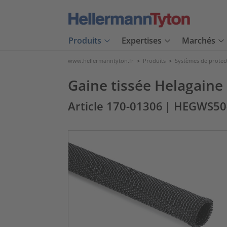
Produits
Expertises
Marchés
www.hellermanntyton.fr
>
Produits
>
Systèmes de protec
Gaine tissée Helagain
Article 170-01306
| HEGWS50