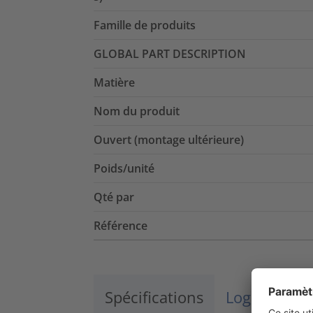
Famille de produits
GLOBAL PART DESCRIPTION
Matière
Nom du produit
Ouvert (montage ultérieure)
Poids/unité
Qté par
Référence
Spécifications
Logistique 