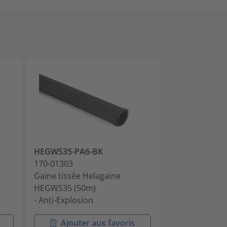
HEGWS35-PA6-BK
HEGWS40-PA6
170-01303
170-01304
Gaine tissée Helagaine
Gaine tissée H
HEGWS35 (50m)
HEGWS40 (50
- Anti-Explosion
- Anti-Explosio
Ajouter aux favoris
Ajouter