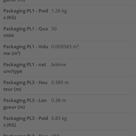
Packaging PL1 - Poid
1.26
kg
s (KG)
Packaging PL1 - Qua
50
ntité
Packaging PL1 - Volu
0.009583
m³
me (m³)
Packaging PL1 - nat
bobine
ure/type
Packaging PL3 - Hau
0.385
m
teur (m)
Packaging PL3 - Lon
0.38
m
gueur (m)
Packaging PL3 - Poid
6.85
kg
s (KG)
Packaging PL3 - Qua
250