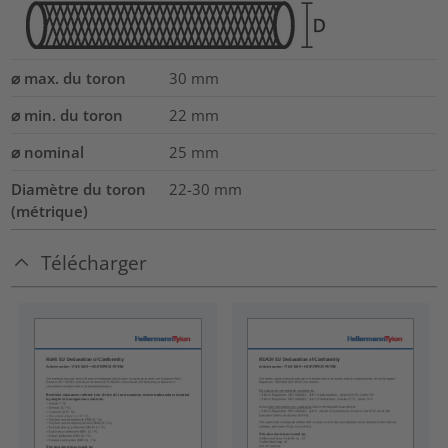
⌀ max. du toron
30
mm
⌀ min. du toron
22
mm
⌀ nominal
25
mm
Diamètre du toron
22-30
mm
(métrique)
Télécharger