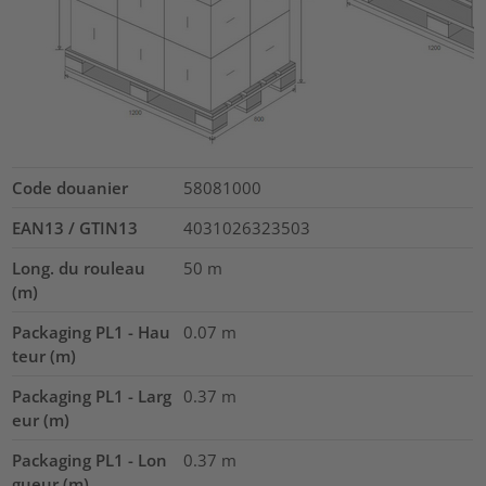
Code douanier
58081000
EAN13 / GTIN13
4031026323503
Long. du rouleau
50
m
(m)
Packaging PL1 - Hau
0.07
m
teur (m)
Packaging PL1 - Larg
0.37
m
eur (m)
Packaging PL1 - Lon
0.37
m
gueur (m)