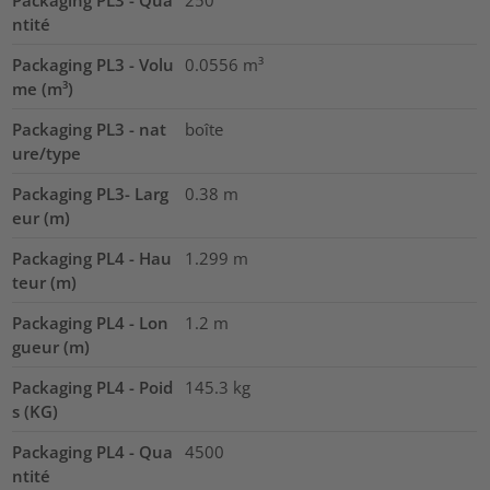
ntité
Packaging PL3 - Volu
0.0556
m³
me (m³)
Packaging PL3 - nat
boîte
ure/type
Packaging PL3- Larg
0.38
m
eur (m)
Packaging PL4 - Hau
1.299
m
teur (m)
Packaging PL4 - Lon
1.2
m
gueur (m)
Packaging PL4 - Poid
145.3
kg
s (KG)
Packaging PL4 - Qua
4500
ntité