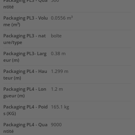
ntité
Packaging PL3 - Volu
0.0556
m³
me (m³)
Packaging PL3 - nat
boîte
ure/type
Packaging PL3- Larg
0.38
m
eur (m)
Packaging PL4 - Hau
1.299
m
teur (m)
Packaging PL4 - Lon
1.2
m
gueur (m)
Packaging PL4 - Poid
165.1
kg
s (KG)
Packaging PL4 - Qua
9000
ntité