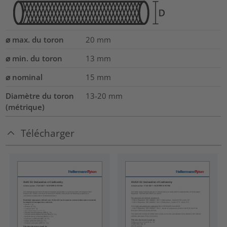
⌀ max. du toron
20
mm
⌀ min. du toron
13
mm
⌀ nominal
15
mm
Diamètre du toron
13-20
mm
(métrique)
Télécharger