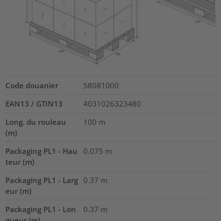
Code douanier
58081000
EAN13 / GTIN13
4031026323480
Long. du rouleau
100
m
(m)
Packaging PL1 - Hau
0.075
m
teur (m)
Packaging PL1 - Larg
0.37
m
eur (m)
Packaging PL1 - Lon
0.37
m
gueur (m)