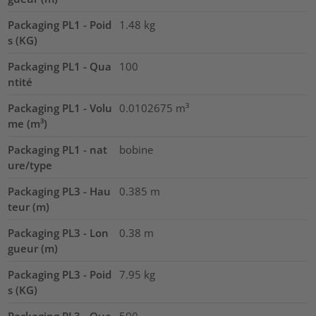
Packaging PL1 - Poid
1.48
kg
s (KG)
Packaging PL1 - Qua
100
ntité
Packaging PL1 - Volu
0.0102675
m³
me (m³)
Packaging PL1 - nat
bobine
ure/type
Packaging PL3 - Hau
0.385
m
teur (m)
Packaging PL3 - Lon
0.38
m
gueur (m)
Packaging PL3 - Poid
7.95
kg
s (KG)
Packaging PL3 - Qua
500