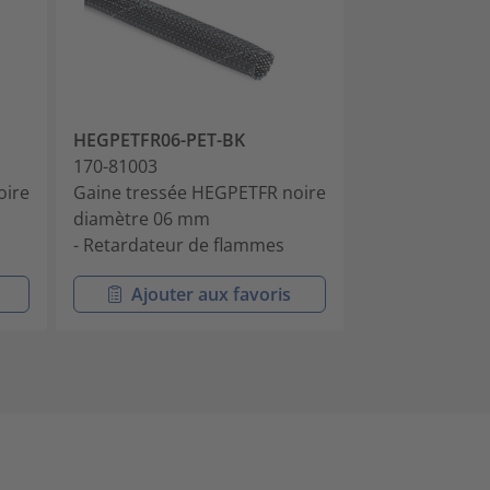
HEGPETFR06-PET-BK
HEGPETFR08-
170-81003
170-81004
oire
Gaine tressée HEGPETFR noire
Gaine tressée
diamètre 06 mm
diamètre 08 
- Retardateur de flammes
- Retardateur
Ajouter aux favoris
Ajouter