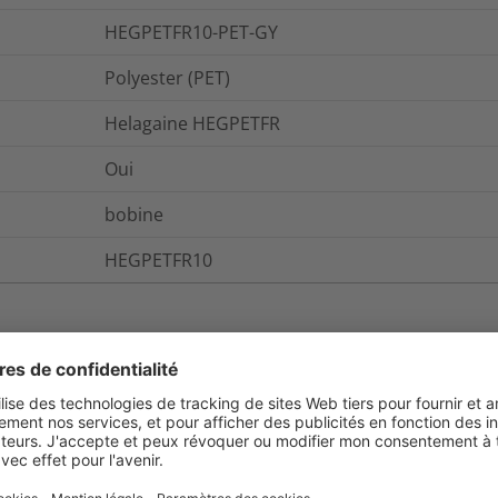
HEGPETFR10-PET-GY
Polyester (PET)
Helagaine HEGPETFR
Oui
bobine
HEGPETFR10
et emballage
Pour plus d'information
Oui