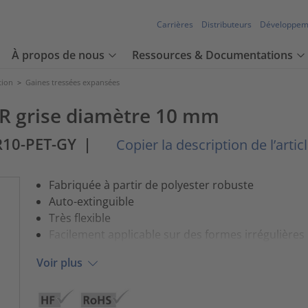
Carrières
Distributeurs
Développem
À propos de nous
Ressources & Documentations
tion
>
Gaines tressées expansées
R grise diamètre 10 mm
R10-PET-GY
|
Copier la description de l’artic
Fabriquée à partir de polyester robuste
Auto-extinguible
Très flexible
Facilement applicable sur des formes irrégulières
Voir plus