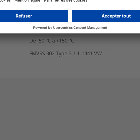
+250 °C
Oui
De -50 °C à +150 °C
FMVSS 302 Type B, UL 1441 VW-1