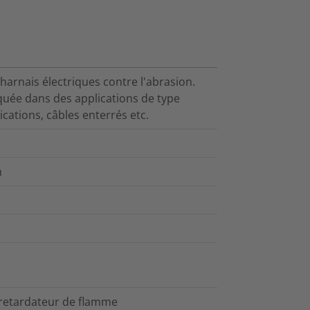
 harnais électriques contre l'abrasion.
quée dans des applications de type
ations, câbles enterrés etc.
m
 retardateur de flamme