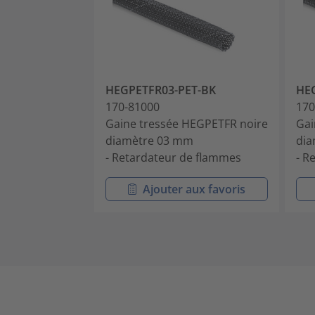
HEGPETFR03-PET-BK
HE
170-81000
170
Gaine tressée HEGPETFR noire
Gai
diamètre 03 mm
dia
- Retardateur de flammes
- R
Ajouter aux favoris