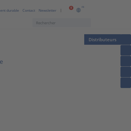
FR
0
ent durable
Contact
Newsletter
Distributeurs
le