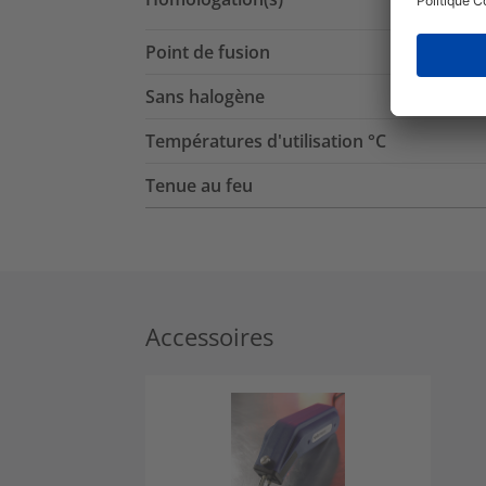
Point de fusion
Sans halogène
Températures d'utilisation °C
Tenue au feu
Accessoires