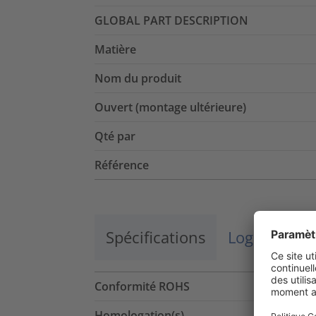
GLOBAL PART DESCRIPTION
Matière
Nom du produit
Ouvert (montage ultérieure)
Qté par
Référence
Spécifications
Logistique 
Conformité ROHS
Homologation(s)