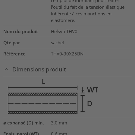
l'emploi de lubrifiant pour retirer
l'outil du fait de la tension élastique
inhérente à ces manchons en
élastomère.
Nom du produit
Helsyn THV0
Qté par
sachet
Référence
THV0-30X25BN
Dimensions produit
⌀ expansé (D) min.
3.0
mm
Epais. paroi (WT)
0.6
mm