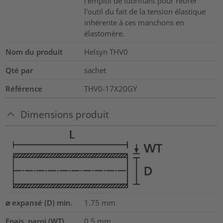
l'emploi de lubrifiant pour retirer
l'outil du fait de la tension élastique
inhérente à ces manchons en
élastomère.
Nom du produit
Helsyn THV0
Qté par
sachet
Référence
THV0-17X20GY
Dimensions produit
⌀ expansé (D) min.
1.75
mm
Epais. paroi (WT)
0.5
mm