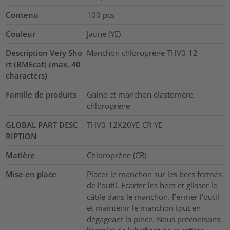
Contenu
100
pcs
Couleur
Jaune (YE)
Description Very Sho
Manchon chloroprène THV0-12
rt (BMEcat) (max. 40
characters)
Famille de produits
Gaine et manchon élastomère,
chloroprène
GLOBAL PART DESC
THV0-12X20YE-CR-YE
RIPTION
Matière
Chloroprène (CR)
Mise en place
Placer le manchon sur les becs fermés
de l'outil. Ecarter les becs et glisser le
câble dans le manchon. Fermer l'outil
et maintenir le manchon tout en
dégageant la pince. Nous préconisons