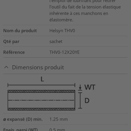
l'emploi de lubrifiant pour retirer
l'outil du fait de la tension élastique
inhérente à ces manchons en
élastomère.
Nom du produit
Helsyn THV0
Qté par
sachet
Référence
THV0-12X20YE
Dimensions produit
⌀ expansé (D) min.
1.25
mm
Epais. paroi (WT)
0.5
mm