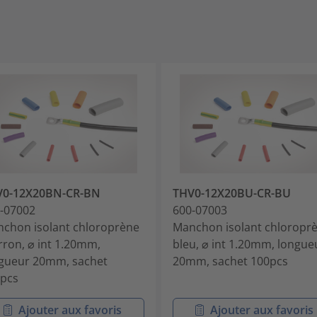
V0-12X20BN-CR-BN
THV0-12X20BU-CR-BU
-07002
600-07003
chon isolant chloroprène
Manchon isolant chloropr
ron, ⌀ int 1.20mm,
bleu, ⌀ int 1.20mm, longue
gueur 20mm, sachet
20mm, sachet 100pcs
pcs
Ajouter aux favoris
Ajouter aux favoris