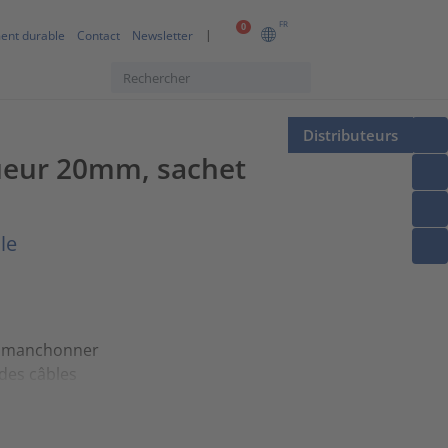
FR
0
ent durable
Contact
Newsletter
Distributeurs
gueur 20mm, sachet
le
 à manchonner
 des câbles