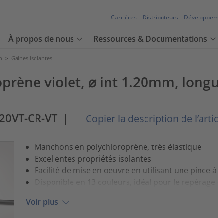
Carrières
Distributeurs
Développem
À propos de nous
Ressources & Documentations
n
>
Gaines isolantes
prène violet, ⌀ int 1.20mm, lon
20VT-CR-VT
|
Copier la description de l’artic
Manchons en polychloroprène, très élastique
Excellentes propriétés isolantes
Facilité de mise en oeuvre en utilisant une pince
Disponible en 13 couleurs, idéal pour le repérage
Voir plus