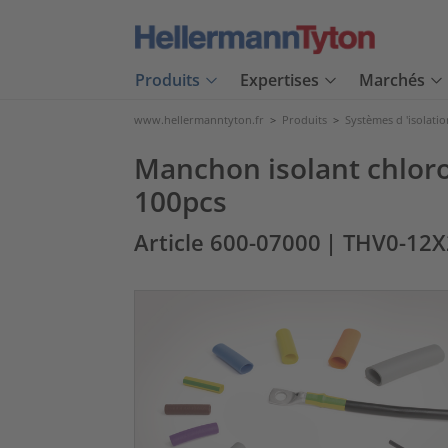
Produits
Expertises
Marchés
www.hellermanntyton.fr
>
Produits
>
Systèmes d 'isolatio
Manchon isolant chloro
100pcs
Article 600-07000
| THV0-12X