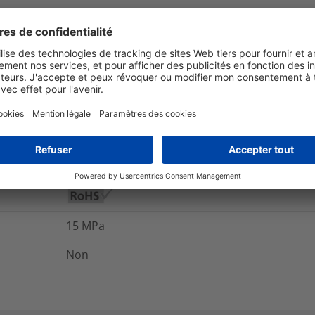
THV0-12X20VT
et emballage
Pour plus d'information
500
%
Oui
15
MPa
Non