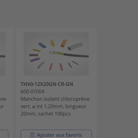
THV0-12X20GN-CR-GN
THV0-12X20G
600-07004
600-07005
ène
Manchon isolant chloroprène
Manchon chlo
ur
vert, ⌀ int 1.20mm, longueur
jaune/vert, ⌀ 
20mm, sachet 100pcs
longueur 20m
100pcs
Ajouter aux favoris
Ajouter