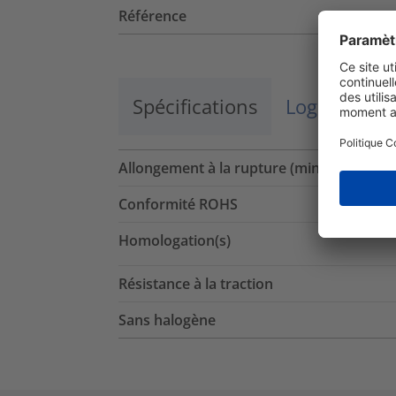
Référence
Spécifications
Logistique 
Allongement à la rupture (min.)
Conformité ROHS
Homologation(s)
Résistance à la traction
Sans halogène