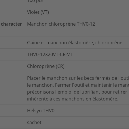
100
pcs
Violet (VT)
 character
Manchon chloroprène THV0-12
Gaine et manchon élastomère, chloroprène
THV0-12X20VT-CR-VT
Chloroprène (CR)
Placer le manchon sur les becs fermés de l'outil
le manchon. Fermer l'outil et maintenir le ma
préconisons l'emploi de lubrifiant pour retirer l
inhérente à ces manchons en élastomère.
Helsyn THV0
sachet