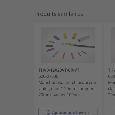
Produits similaires
THV0-12X20VT-CR-VT
TH
600-07000
600
Manchon isolant chloroprène
Man
violet, ⌀ int 1.20mm, longueur
cla
20mm, sachet 100pcs
20m
Ajouter aux favoris