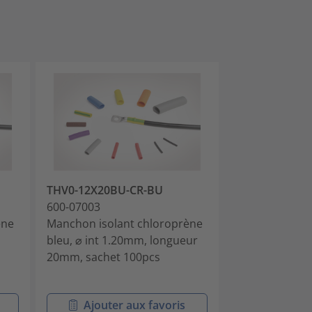
THV0-12X20BU-CR-BU
THV0-12X20G
600-07003
600-07004
ène
Manchon isolant chloroprène
Manchon isola
bleu, ⌀ int 1.20mm, longueur
vert, ⌀ int 1.
20mm, sachet 100pcs
20mm, sachet
Ajouter aux favoris
Ajouter