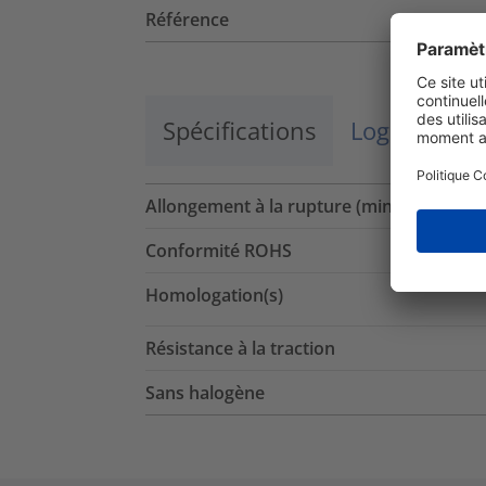
Référence
Spécifications
Logistique 
Allongement à la rupture (min.)
Conformité ROHS
Homologation(s)
Résistance à la traction
Sans halogène