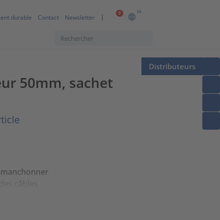
FR
0
ent durable
Contact
Newsletter
Distributeurs
eur 50mm, sachet
ticle
 à manchonner
 des câbles