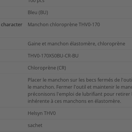
100
pcs
Bleu (BU)
 character
Manchon chloroprène THV0-170
Gaine et manchon élastomère, chloroprène
THV0-170X50BU-CR-BU
Chloroprène (CR)
Placer le manchon sur les becs fermés de l'outil
le manchon. Fermer l'outil et maintenir le ma
préconisons l'emploi de lubrifiant pour retirer l
inhérente à ces manchons en élastomère.
Helsyn THV0
sachet