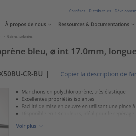
Carrières
Distributeurs
Développem
À propos de nous
Ressources & Documentations
n
>
Gaines isolantes
oprène bleu, ⌀ int 17.0mm, longu
0X50BU-CR-BU
|
Copier la description de l’ar
Manchons en polychloroprène, très élastique
Excellentes propriétés isolantes
Facilité de mise en oeuvre en utilisant une pince
Disponible en 13 couleurs, idéal pour le repérage
Voir plus