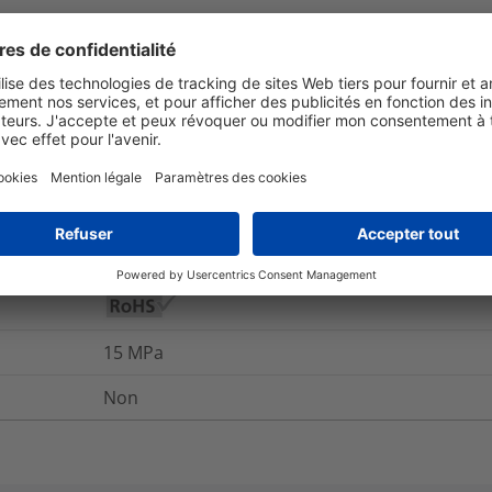
THV0-170X50BU
et emballage
Pour plus d'information
500
%
Oui
15
MPa
Non