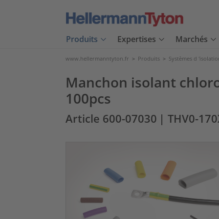
Produits
Expertises
Marchés
www.hellermanntyton.fr
>
Produits
>
Systèmes d 'isolatio
Manchon isolant chlor
100pcs
Article 600-07030
| THV0-17