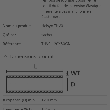
l'emploi de lubrifiant pour retirer
l'outil du fait de la tension élastique
inhérente à ces manchons en
élastomère.
Nom du produit
Helsyn THV0
Qté par
sachet
Référence
THV0-120X50GN
Dimensions produit
⌀ expansé (D) min.
12.0
mm
Epais. paroi (WT)
1.2
mm