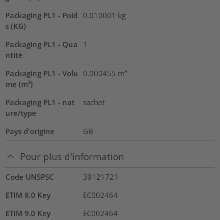
Packaging PL1 - Poid
0.010001
kg
s (KG)
Packaging PL1 - Qua
1
ntité
Packaging PL1 - Volu
0.000455
m³
me (m³)
Packaging PL1 - nat
sachet
ure/type
Pays d'origine
GB
Pour plus d'information
Code UNSPSC
39121721
ETIM 8.0 Key
EC002464
ETIM 9.0 Key
EC002464