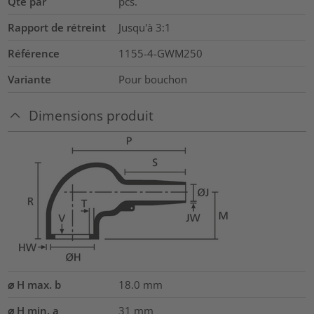
Qté par
pcs.
Rapport de rétreint
Jusqu'à 3:1
Référence
1155-4-GWM250
Variante
Pour bouchon
Dimensions produit
⌀ H max. b
18.0
mm
⌀ H min. a
31
mm