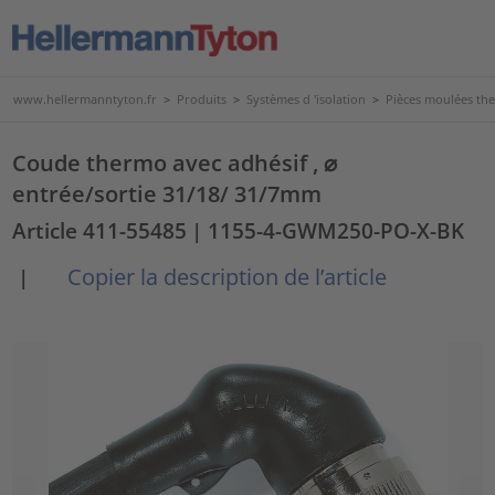
www.hellermanntyton.fr
>
Produits
>
Systèmes d 'isolation
>
Pièces moulées th
Coude thermo avec adhésif , ⌀
entrée/sortie 31/18/ 31/7mm
Article 411-55485
| 1155-4-GWM250-PO-X-BK
Copier la description de l’article
|