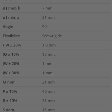
⌀ J max. b
7
mm
⌀ J min. a
31
mm
Angle
90
Flexibilité
Semi-rigide
HW ± 20%
1.8
mm
JO ± 10%
15
mm
JW ± 20%
1
mm
JW ± 30%
1
mm
M nom.
21
mm
P ± 10%
40
mm
R ± 10%
31
mm
S nom.
15
mm