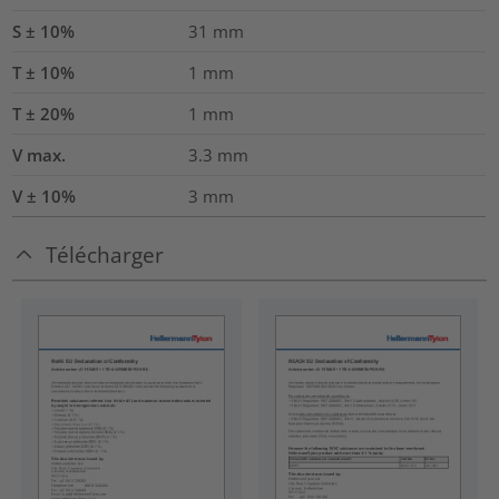
S ± 10%
31
mm
T ± 10%
1
mm
T ± 20%
1
mm
V max.
3.3
mm
V ± 10%
3
mm
Télécharger