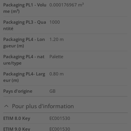
Packaging PL1 - Volu
0.000176967
m³
me (m³)
Packaging PL3 - Qua
1000
ntité
Packaging PL4 - Lon
1.20
m
gueur (m)
Packaging PL4 - nat
Palette
ure/type
Packaging PL4- Larg
0.80
m
eur (m)
Pays d'origine
GB
Pour plus d'information
ETIM 8.0 Key
EC001530
ETIM 9.0 Key
EC001530