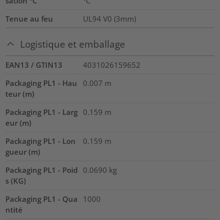
sation °C
°C
Tenue au feu
UL94 V0 (3mm)
Logistique et emballage
EAN13 / GTIN13
4031026159652
Packaging PL1 - Hau
0.007
m
teur (m)
Packaging PL1 - Larg
0.159
m
eur (m)
Packaging PL1 - Lon
0.159
m
gueur (m)
Packaging PL1 - Poid
0.0690
kg
s (KG)
Packaging PL1 - Qua
1000
ntité