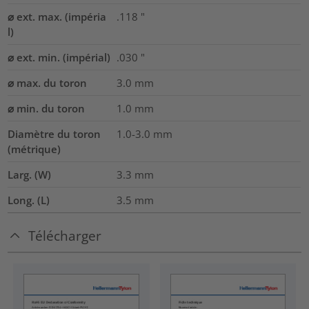
⌀ ext. max. (impéria
.118
"
l)
⌀ ext. min. (impérial)
.030
"
⌀ max. du toron
3.0
mm
⌀ min. du toron
1.0
mm
Diamètre du toron
1.0-3.0
mm
(métrique)
Larg. (W)
3.3
mm
Long. (L)
3.5
mm
Télécharger