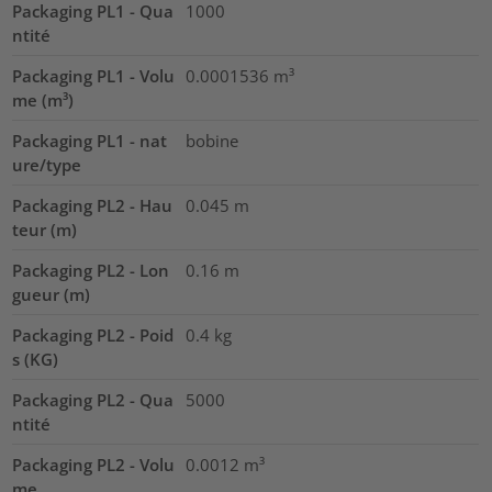
Packaging PL1 - Qua
1000
ntité
Packaging PL1 - Volu
0.0001536
m³
me (m³)
Packaging PL1 - nat
bobine
ure/type
Packaging PL2 - Hau
0.045
m
teur (m)
Packaging PL2 - Lon
0.16
m
gueur (m)
Packaging PL2 - Poid
0.4
kg
s (KG)
Packaging PL2 - Qua
5000
ntité
Packaging PL2 - Volu
0.0012
m³
me