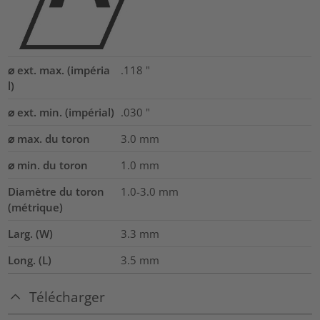
⌀ ext. max. (impéria
.118
"
l)
⌀ ext. min. (impérial)
.030
"
⌀ max. du toron
3.0
mm
⌀ min. du toron
1.0
mm
Diamètre du toron
1.0-3.0
mm
(métrique)
Larg. (W)
3.3
mm
Long. (L)
3.5
mm
Télécharger