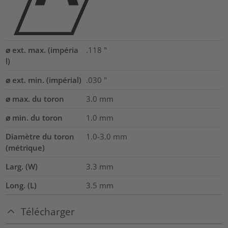
⌀ ext. max. (impéria
.118
"
l)
⌀ ext. min. (impérial)
.030
"
⌀ max. du toron
3.0
mm
⌀ min. du toron
1.0
mm
Diamètre du toron
1.0-3.0
mm
(métrique)
Larg. (W)
3.3
mm
Long. (L)
3.5
mm
Télécharger