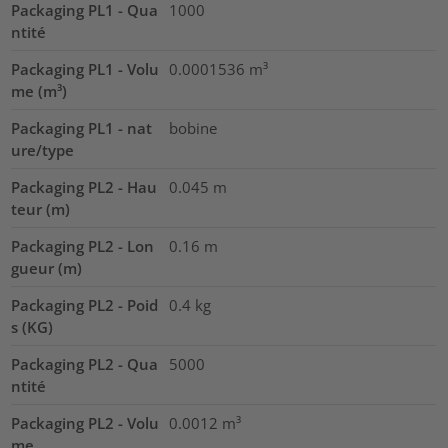
Packaging PL1 - Qua
1000
ntité
Packaging PL1 - Volu
0.0001536
m³
me (m³)
Packaging PL1 - nat
bobine
ure/type
Packaging PL2 - Hau
0.045
m
teur (m)
Packaging PL2 - Lon
0.16
m
gueur (m)
Packaging PL2 - Poid
0.4
kg
s (KG)
Packaging PL2 - Qua
5000
ntité
Packaging PL2 - Volu
0.0012
m³
me