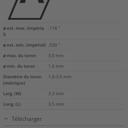
⌀ ext. max. (impéria
.118
"
l)
⌀ ext. min. (impérial)
.030
"
⌀ max. du toron
3.0
mm
⌀ min. du toron
1.0
mm
Diamètre du toron
1.0-3.0
mm
(métrique)
Larg. (W)
3.3
mm
Long. (L)
3.5
mm
Télécharger