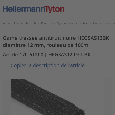
www.hellermanntyton.fr
>
Produits
>
Systèmes de protection
>
Gaines tressées
Gaine tressée antibruit noire HEGSAS12BK
diamètre 12 mm, rouleau de 100m
Article 170-61200
| HEGSAS12-PET-BK
|
Copier la description de l’article