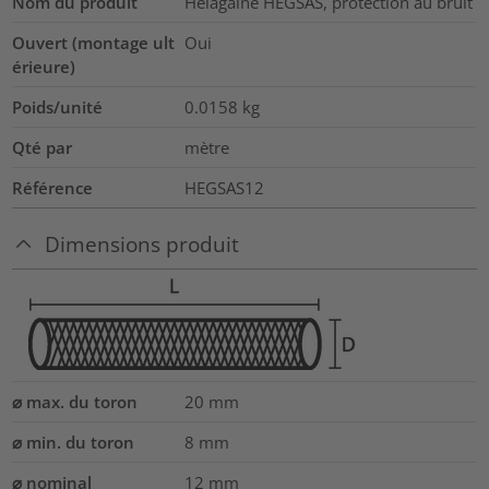
Nom du produit
Helagaine HEGSAS, protection au bruit
Ouvert (montage ult
Oui
érieure)
Poids/unité
0.0158
kg
Qté par
mètre
Référence
HEGSAS12
Dimensions produit
⌀ max. du toron
20
mm
⌀ min. du toron
8
mm
⌀ nominal
12
mm