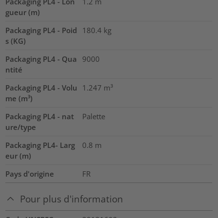
Packaging PL4 - Lon
1.2
m
gueur (m)
Packaging PL4 - Poid
180.4
kg
s (KG)
Packaging PL4 - Qua
9000
ntité
Packaging PL4 - Volu
1.247
m³
me (m³)
Packaging PL4 - nat
Palette
ure/type
Packaging PL4- Larg
0.8
m
eur (m)
Pays d'origine
FR
Pour plus d'information