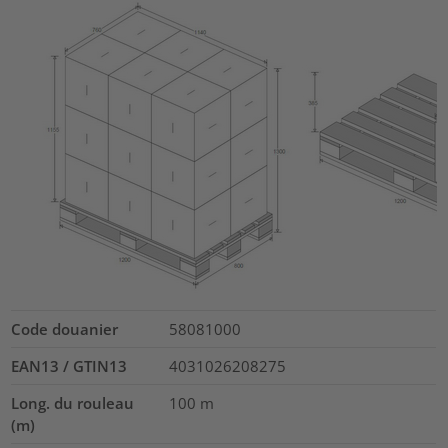
Code douanier
58081000
EAN13 / GTIN13
4031026208275
Long. du rouleau
100
m
(m)