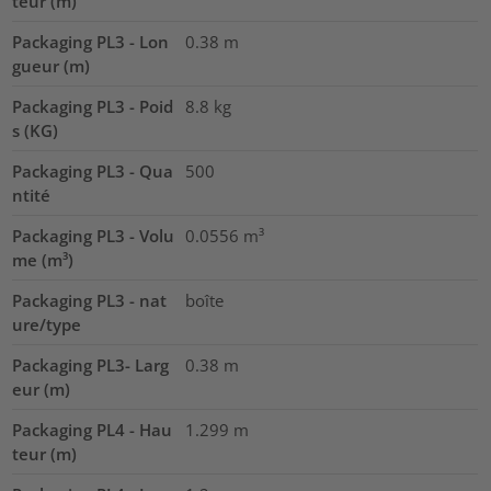
teur (m)
Packaging PL3 - Lon
0.38
m
gueur (m)
Packaging PL3 - Poid
8.8
kg
s (KG)
Packaging PL3 - Qua
500
ntité
Packaging PL3 - Volu
0.0556
m³
me (m³)
Packaging PL3 - nat
boîte
ure/type
Packaging PL3- Larg
0.38
m
eur (m)
Packaging PL4 - Hau
1.299
m
teur (m)