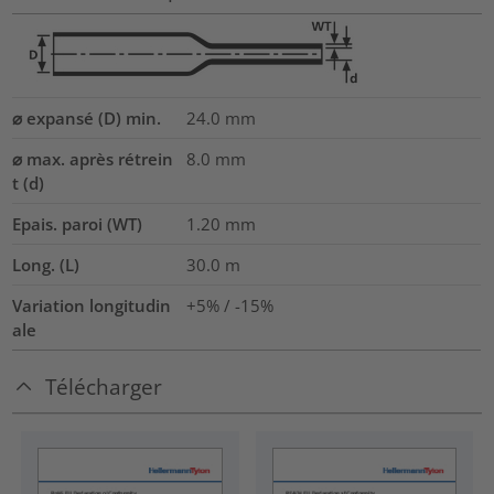
⌀ expansé (D) min.
24.0
mm
⌀ max. après rétrein
8.0
mm
t (d)
Epais. paroi (WT)
1.20
mm
Long. (L)
30.0
m
Variation longitudin
+5% / -15%
ale
Télécharger