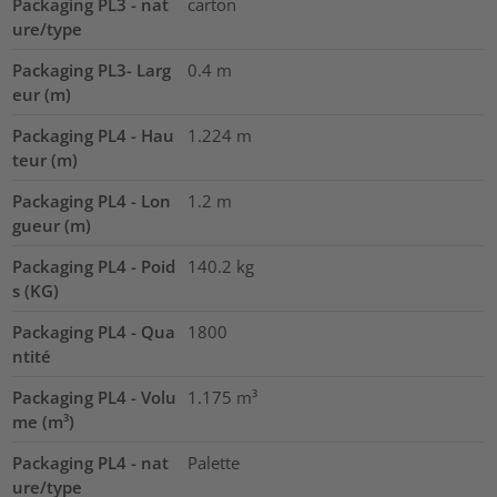
Packaging PL3 - nat
carton
ure/type
Packaging PL3- Larg
0.4
m
eur (m)
Packaging PL4 - Hau
1.224
m
teur (m)
Packaging PL4 - Lon
1.2
m
gueur (m)
Packaging PL4 - Poid
140.2
kg
s (KG)
Packaging PL4 - Qua
1800
ntité
Packaging PL4 - Volu
1.175
m³
me (m³)
Packaging PL4 - nat
Palette
ure/type