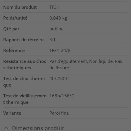
Nom du produit
TF31
Poids/unité
0.049
kg
Qté par
bobine
Rapport de rétreint
3:1
Référence
TF31-24/8
Résistance aux choc
Pas d'égouttement, Non liquide, Pas
s thermiques
de fissure
Test de choc thermi
4h/250°C
que
Test de vieillissemen
168h/158°C
t thermique
Variante
Paroi fine
Dimensions produit