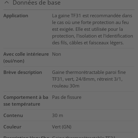
Données de base
Application
La gaine TF31 est recommandée dans
le cas où une forte protection au feu
est exigée. Elle est utilisée pour la
protection, l'isolation et l'identification
des fils, câbles et faisceaux légers.
Avec colle intérieure
Non
(oui/non)
Brève description
Gaine thermorétractable paroi fine
TF31, vert, 24/8mm, rétreint 3/1,
rouleau 30m
Comportement à ba
Pas de fissure
sse température
Contenu
30
m
Couleur
Vert (GN)
Description Very Sho
Gaine thermorétractable TF31