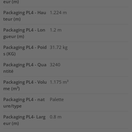
eur (m)
Packaging PL4 - Hau
1.224
m
teur (m)
Packaging PL4 - Lon
1.2
m
gueur (m)
Packaging PL4 - Poid
31.72
kg
s (KG)
Packaging PL4 - Qua
3240
ntité
Packaging PL4 - Volu
1.175
m³
me (m³)
Packaging PL4 - nat
Palette
ure/type
Packaging PL4- Larg
0.8
m
eur (m)