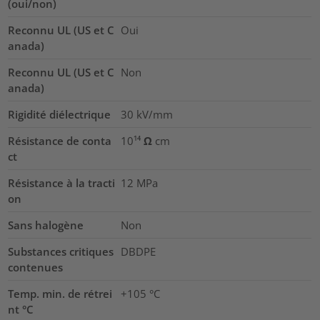
(oui/non)
Reconnu UL (US et C
Oui
anada)
Reconnu UL (US et C
Non
anada)
Rigidité diélectrique
30
kV/mm
Résistance de conta
10¹⁴ Ω cm
ct
Résistance à la tracti
12
MPa
on
Sans halogène
Non
Substances critiques
DBDPE
contenues
Temp. min. de rétrei
+105 °C
nt °C