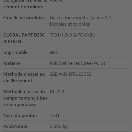
Elongation au vieillis
400
%
sement thermique
Famille de produits
Gaines thermorétractables 3:1,
flexibles et colorées
GLOBAL PART DESC
TF31-1.5/0.5-PO-X-BU
RIPTION
Imprimable
Non
Matière
Polyoléfine réticulée (PO-X)
Méthode d'essai au
SAE-AMS-DTL-23053
vieillissement
Méthode d'essai du
UL 224
comportement à bas
se température
Nom du produit
TF31
Poids/unité
0.003
kg