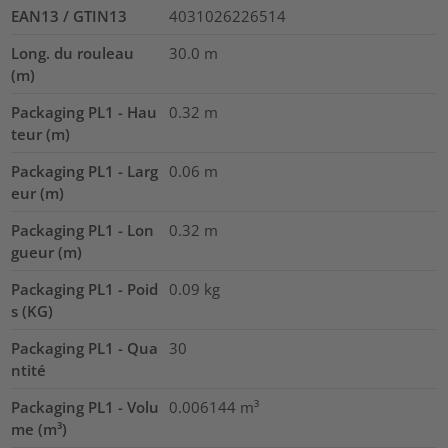
EAN13 / GTIN13
4031026226514
Long. du rouleau
30.0
m
(m)
Packaging PL1 - Hau
0.32
m
teur (m)
Packaging PL1 - Larg
0.06
m
eur (m)
Packaging PL1 - Lon
0.32
m
gueur (m)
Packaging PL1 - Poid
0.09
kg
s (KG)
Packaging PL1 - Qua
30
ntité
Packaging PL1 - Volu
0.006144
m³
me (m³)