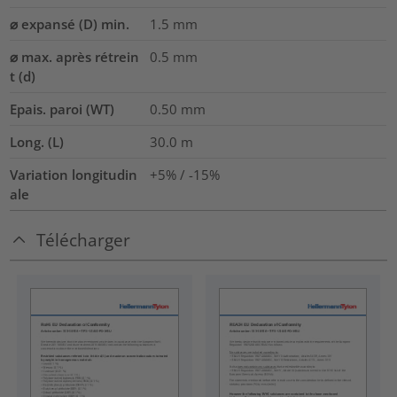
⌀ expansé (D) min.
1.5
mm
⌀ max. après rétrein
0.5
mm
t (d)
Epais. paroi (WT)
0.50
mm
Long. (L)
30.0
m
Variation longitudin
+5% / -15%
ale
Télécharger