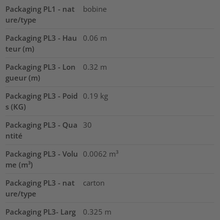
Packaging PL1 - nat
bobine
ure/type
Packaging PL3 - Hau
0.06
m
teur (m)
Packaging PL3 - Lon
0.32
m
gueur (m)
Packaging PL3 - Poid
0.19
kg
s (KG)
Packaging PL3 - Qua
30
ntité
Packaging PL3 - Volu
0.0062
m³
me (m³)
Packaging PL3 - nat
carton
ure/type
Packaging PL3- Larg
0.325
m