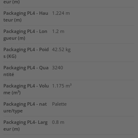
eur (m)
Packaging PL4 - Hau
1.224
m
teur (m)
Packaging PL4 - Lon
1.2
m
gueur (m)
Packaging PL4 - Poid
42.52
kg
s (KG)
Packaging PL4 - Qua
3240
ntité
Packaging PL4 - Volu
1.175
m³
me (m³)
Packaging PL4 - nat
Palette
ure/type
Packaging PL4- Larg
0.8
m
eur (m)