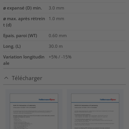
⌀ expansé (D) min.
3.0
mm
⌀ max. après rétrein
1.0
mm
t (d)
Epais. paroi (WT)
0.60
mm
Long. (L)
30.0
m
Variation longitudin
+5% / -15%
ale
Télécharger