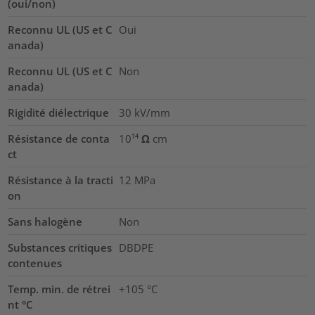
(oui/non)
Reconnu UL (US et C
Oui
anada)
Reconnu UL (US et C
Non
anada)
Rigidité diélectrique
30
kV/mm
Résistance de conta
10¹⁴ Ω cm
ct
Résistance à la tracti
12
MPa
on
Sans halogène
Non
Substances critiques
DBDPE
contenues
Temp. min. de rétrei
+105 °C
nt °C