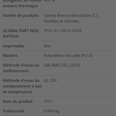
Elongation au vieillis
400
%
sement thermique
Famille de produits
Gaines thermorétractables 3:1,
flexibles et colorées
GLOBAL PART DESC
TF31-3/1-PO-X-GNYE
RIPTION
Imprimable
Non
Matière
Polyoléfine réticulée (PO-X)
Méthode d'essai au
SAE-AMS-DTL-23053
vieillissement
Méthode d'essai du
UL 224
comportement à bas
se température
Nom du produit
TF31
Poids/unité
0.004
kg