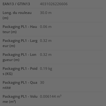
EAN13 / GTIN13
4031026226606
Long. du rouleau
30.0
m
(m)
Packaging PL1 - Hau
0.06
m
teur (m)
Packaging PL1 - Larg
0.32
m
eur (m)
Packaging PL1 - Lon
0.32
m
gueur (m)
Packaging PL1 - Poid
0.19
kg
s (KG)
Packaging PL1 - Qua
30
ntité
Packaging PL1 - Volu
0.006144
m³
me (m³)