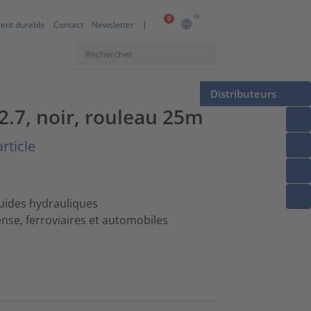
FR
0
ent durable
Contact
Newsletter
Distributeurs
2.7, noir, rouleau 25m
rticle
fluides hydrauliques
ense, ferroviaires et automobiles