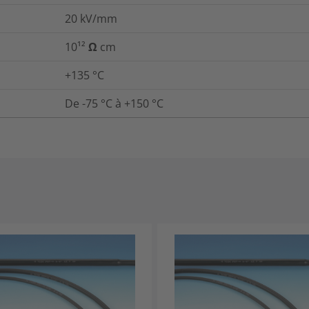
20
kV/mm
10¹² Ω cm
+135 °C
De -75 °C à +150 °C