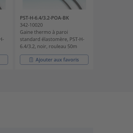
PST-H-6.4/3.2-POA-BK
PST-H-9.5/4.8
342-10020
342-10030
Gaine thermo à paroi
Gaine thermo 
H-
standard élastomère, PST-H-
standard élas
6.4/3.2, noir, rouleau 50m
9.5/4.8, noir,
Ajouter aux favoris
Ajouter