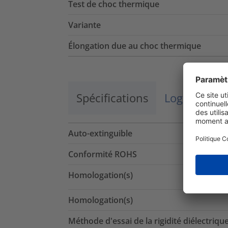
Test de choc thermique
Variante
Élongation due au choc thermique
Spécifications
Logistique 
Auto-extinguible
Conformité ROHS
Homologation(s)
Homologation(s)
Méthode d'essai de la rigidité diélectriqu