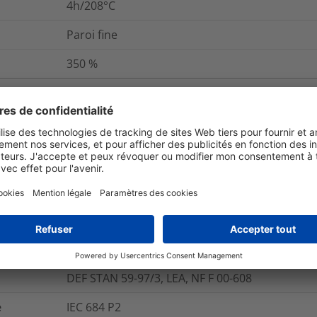
4h/208°C
Paroi fine
350
%
et emballage
Pour plus d'information
Oui
Oui
DEF STAN 59-97/3, LEA, NF F 00-608
e
IEC 684 P2