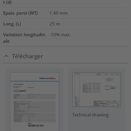
t (d)
Epais. paroi (WT)
1.40
mm
Long. (L)
25
m
Variation longitudin
-10% max.
ale
Télécharger
Technical drawing