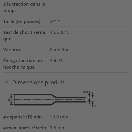
à la traction dans le
temps
Taille (en pouces)
3/4
"
Test de choc thermi
4h/208°C
que
Variante
Paroi fine
Élongation due au c
350
%
hoc thermique
Dimensions produit
⌀ expansé (D) min.
19.0
mm
⌀ max. après rétrein
9.5
mm