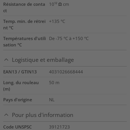
Résistance de conta
10¹² Ω cm
ct
Temp. min. de rétrei
+135 °C
nt °C
Températures d'utili
De -75 °C à +150 °C
sation °C
Logistique et emballage
EAN13 / GTIN13
4031026668444
Long. du rouleau
50
m
(m)
Pays d'origine
NL
Pour plus d'information
Code UNSPSC
39121723