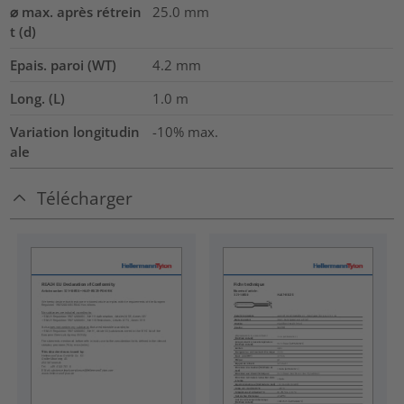
⌀ max. après rétrein
25.0
mm
t (d)
Epais. paroi (WT)
4.2
mm
Long. (L)
1.0
m
Variation longitudin
-10% max.
ale
Télécharger