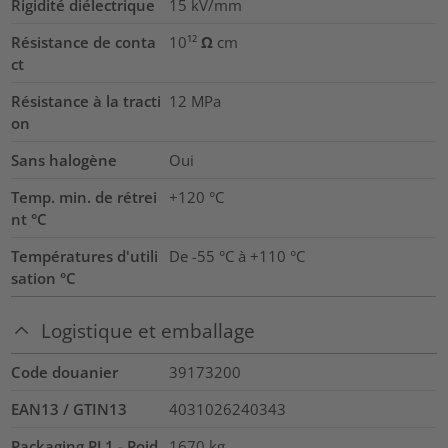
Rigidité diélectrique
15
kV/mm
Résistance de conta
10¹² Ω cm
ct
Résistance à la tracti
12
MPa
on
Sans halogène
Oui
Temp. min. de rétrei
+120 °C
nt °C
Températures d'utili
De -55 °C à +110 °C
sation °C
Logistique et emballage
Code douanier
39173200
EAN13 / GTIN13
4031026240343
Packaging PL1 - Poid
1670
kg