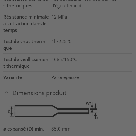
s thermiques
d'égouttement
Résistance minimale
12
MPa
à la traction dans le
temps
Test de choc thermi
4h/225°C
que
Test de vieillissemen
168h/150°C
t thermique
Variante
Paroi épaisse
Dimensions produit
⌀ expansé (D) min.
85.0
mm