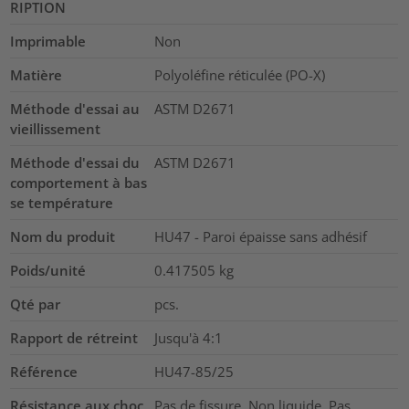
RIPTION
Imprimable
Non
Matière
Polyoléfine réticulée (PO-X)
Méthode d'essai au
ASTM D2671
vieillissement
Méthode d'essai du
ASTM D2671
comportement à bas
se température
Nom du produit
HU47 - Paroi épaisse sans adhésif
Poids/unité
0.417505
kg
Qté par
pcs.
Rapport de rétreint
Jusqu'à 4:1
Référence
HU47-85/25
Résistance aux choc
Pas de fissure, Non liquide, Pas