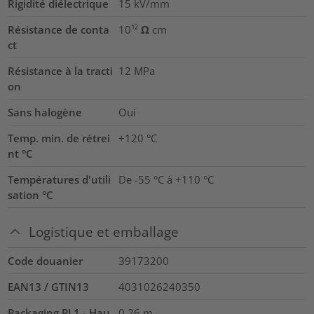
Rigidité diélectrique
15
kV/mm
Résistance de conta
10¹² Ω cm
ct
Résistance à la tracti
12
MPa
on
Sans halogène
Oui
Temp. min. de rétrei
+120 °C
nt °C
Températures d'utili
De -55 °C à +110 °C
sation °C
Logistique et emballage
Code douanier
39173200
EAN13 / GTIN13
4031026240350
Packaging PL1 - Hau
0.26
m