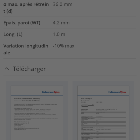
⌀ max. après rétrein
36.0
mm
t (d)
Epais. paroi (WT)
4.2
mm
Long. (L)
1.0
m
Variation longitudin
-10% max.
ale
Télécharger