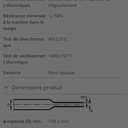
s thermiques
d'égouttement
Résistance minimale
12
MPa
à la traction dans le
temps
Test de choc thermi
4h/225°C
que
Test de vieillissemen
168h/150°C
t thermique
Variante
Paroi épaisse
Dimensions produit
⌀ expansé (D) min.
130.0
mm