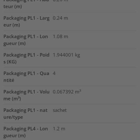
teur (m)
Packaging PL1 - Larg
0.24
m
eur (m)
Packaging PL1 - Lon
1.08
m
gueur (m)
Packaging PL1 - Poid
1.944001
kg
s (KG)
Packaging PL1 - Qua
4
ntité
Packaging PL1 - Volu
0.067392
m³
me (m³)
Packaging PL1 - nat
sachet
ure/type
Packaging PL4 - Lon
1.2
m
gueur (m)