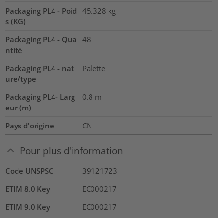
Packaging PL4 - Poid
45.328
kg
s (KG)
Packaging PL4 - Qua
48
ntité
Packaging PL4 - nat
Palette
ure/type
Packaging PL4- Larg
0.8
m
eur (m)
Pays d'origine
CN
Pour plus d'information
Code UNSPSC
39121723
ETIM 8.0 Key
EC000217
ETIM 9.0 Key
EC000217