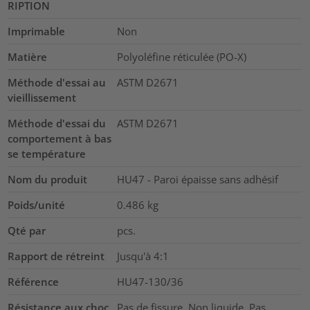
RIPTION
Imprimable
Non
Matière
Polyoléfine réticulée (PO-X)
Méthode d'essai au
ASTM D2671
vieillissement
Méthode d'essai du
ASTM D2671
comportement à bas
se température
Nom du produit
HU47 - Paroi épaisse sans adhésif
Poids/unité
0.486
kg
Qté par
pcs.
Rapport de rétreint
Jusqu'à 4:1
Référence
HU47-130/36
Résistance aux choc
Pas de fissure, Non liquide, Pas