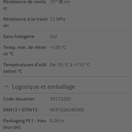
Résistance de conta
10¹² Ω cm
ct
Résistance à la tracti
12
MPa
on
Sans halogène
Oui
Temp. min. de rétrei
+120 °C
nt °C
Températures d'utili
De -55 °C à +110 °C
sation °C
Logistique et emballage
Code douanier
39173200
EAN13 / GTIN13
4031026240305
Packaging PL1 - Hau
0.26
m
teur (m)