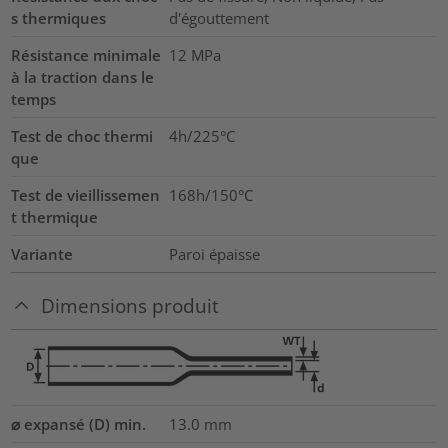
s thermiques
d'égouttement
Résistance minimale
12
MPa
à la traction dans le
temps
Test de choc thermi
4h/225°C
que
Test de vieillissemen
168h/150°C
t thermique
Variante
Paroi épaisse
Dimensions produit
⌀ expansé (D) min.
13.0
mm