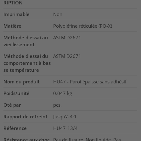
RIPTION
Imprimable
Non
Matière
Polyoléfine réticulée (PO-X)
Méthode d'essai au
ASTM D2671
vieillissement
Méthode d'essai du
ASTM D2671
comportement à bas
se température
Nom du produit
HU47 - Paroi épaisse sans adhésif
Poids/unité
0.047
kg
Qté par
pcs.
Rapport de rétreint
Jusqu'à 4:1
Référence
HU47-13/4
Résistance aux choc
Pas de fissure, Non liquide, Pas