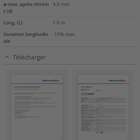
⌀ max. après rétrein
4.0
mm
t (d)
Long. (L)
1.0
m
Variation longitudin
-10% max.
ale
Télécharger