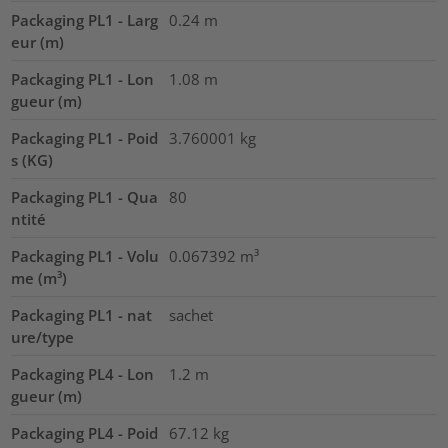
Packaging PL1 - Larg
0.24
m
eur (m)
Packaging PL1 - Lon
1.08
m
gueur (m)
Packaging PL1 - Poid
3.760001
kg
s (KG)
Packaging PL1 - Qua
80
ntité
Packaging PL1 - Volu
0.067392
m³
me (m³)
Packaging PL1 - nat
sachet
ure/type
Packaging PL4 - Lon
1.2
m
gueur (m)
Packaging PL4 - Poid
67.12
kg