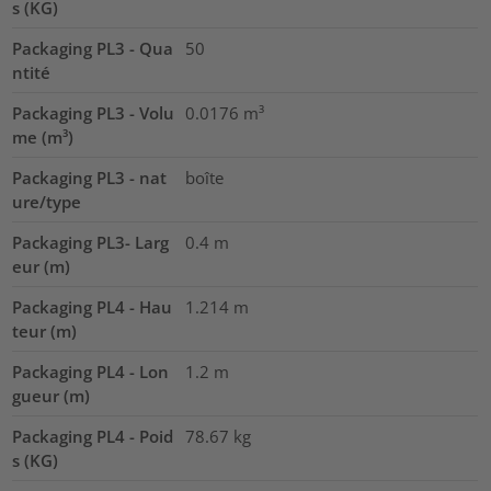
s (KG)
Packaging PL3 - Qua
50
ntité
Packaging PL3 - Volu
0.0176
m³
me (m³)
Packaging PL3 - nat
boîte
ure/type
Packaging PL3- Larg
0.4
m
eur (m)
Packaging PL4 - Hau
1.214
m
teur (m)
Packaging PL4 - Lon
1.2
m
gueur (m)
Packaging PL4 - Poid
78.67
kg
s (KG)