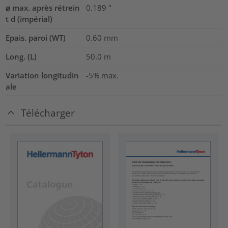
⌀ max. après rétrein
0.189
"
t d (impérial)
Epais. paroi (WT)
0.60
mm
Long. (L)
50.0
m
Variation longitudin
-5% max.
ale
Télécharger