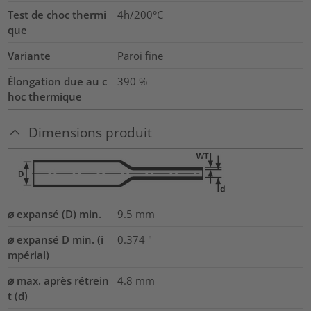
Test de choc thermi
4h/200°C
que
Variante
Paroi fine
Élongation due au c
390
%
hoc thermique
Dimensions produit
⌀ expansé (D) min.
9.5
mm
⌀ expansé D min. (i
0.374
"
mpérial)
⌀ max. après rétrein
4.8
mm
t (d)