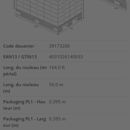
Code douanier
39173200
EAN13 / GTIN13
4031026140933
Long. du rouleau (im
164.0
ft
périal)
Long. du rouleau
50.0
m
(m)
Packaging PL1 - Hau
0.395
m
teur (m)
Packaging PL1 - Larg
0.395
m
eur (m)