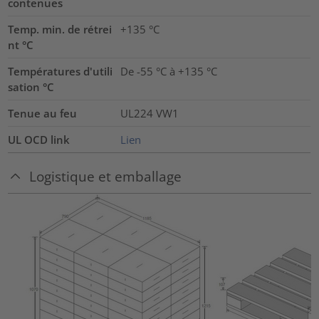
contenues
Temp. min. de rétrei
+135 °C
nt °C
Températures d'utili
De -55 °C à +135 °C
sation °C
Tenue au feu
UL224 VW1
UL OCD link
Lien
Logistique et emballage