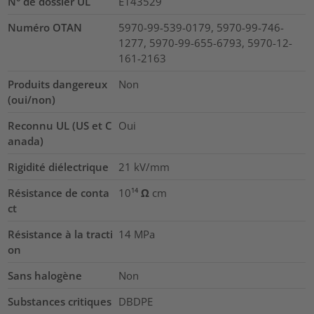
N° de dossier UL
E143529
Numéro OTAN
5970-99-539-0179, 5970-99-746-
1277, 5970-99-655-6793, 5970-12-
161-2163
Produits dangereux
Non
(oui/non)
Reconnu UL (US et C
Oui
anada)
Rigidité diélectrique
21
kV/mm
Résistance de conta
10¹⁴ Ω cm
ct
Résistance à la tracti
14
MPa
on
Sans halogène
Non
Substances critiques
DBDPE