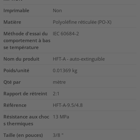
Imprimable
Non
Matière
Polyoléfine réticulée (PO-X)
Méthode d'essai du
IEC 60684-2
comportement à bas
se température
Nom du produit
HFT-A - auto-extinguible
Poids/unité
0.01369
kg
Qté par
mètre
Rapport de rétreint
2:1
Référence
HFT-A-9.5/4.8
Résistance aux choc
13
MPa
s thermiques
Taille (en pouces)
3/8
"