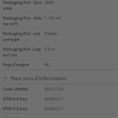
Packaging PL4 - Qua
3000
ntité
Packaging PL4 - Volu
1.165
m³
me (m³)
Packaging PL4 - nat
Palette
ure/type
Packaging PL4- Larg
0.8
m
eur (m)
Pays d'origine
NL
Pour plus d'information
Code UNSPSC
39121723
ETIM 8.0 Key
EC000217
ETIM 9.0 Key
EC000217