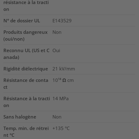
résistance à la tracti
on
N° de dossier UL
E143529
Produits dangereux
Non
(oui/non)
Reconnu UL (US et C
Oui
anada)
Rigidité diélectrique
21
kV/mm
Résistance de conta
10¹⁴ Ω cm
ct
Résistance à la tracti
14
MPa
on
Sans halogène
Non
Temp. min. de rétrei
+135 °C
nt °C