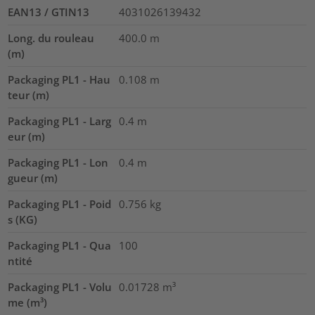
EAN13 / GTIN13
4031026139432
Long. du rouleau
400.0
m
(m)
Packaging PL1 - Hau
0.108
m
teur (m)
Packaging PL1 - Larg
0.4
m
eur (m)
Packaging PL1 - Lon
0.4
m
gueur (m)
Packaging PL1 - Poid
0.756
kg
s (KG)
Packaging PL1 - Qua
100
ntité
Packaging PL1 - Volu
0.01728
m³
me (m³)