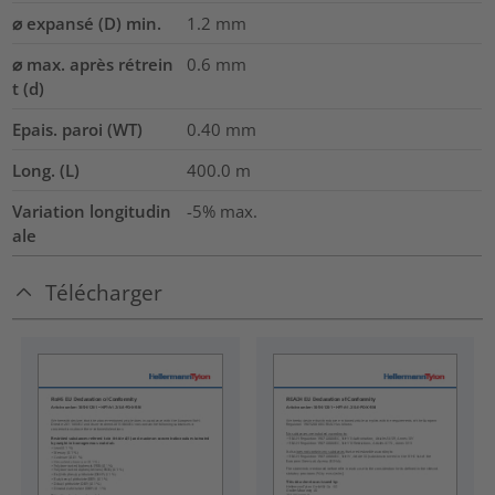
⌀ expansé (D) min.
1.2
mm
⌀ max. après rétrein
0.6
mm
t (d)
Epais. paroi (WT)
0.40
mm
Long. (L)
400.0
m
Variation longitudin
-5% max.
ale
Télécharger