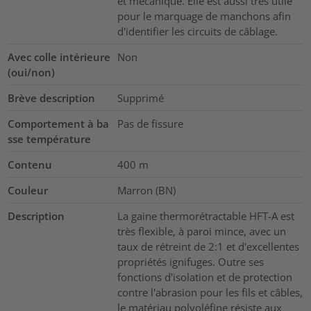
et mécanique. Elle est aussi très utile
pour le marquage de manchons afin
d'identifier les circuits de câblage.
Avec colle intérieure
Non
(oui/non)
Brève description
Supprimé
Comportement à ba
Pas de fissure
sse température
Contenu
400
m
Couleur
Marron (BN)
Description
La gaine thermorétractable HFT-A est
très flexible, à paroi mince, avec un
taux de rétreint de 2:1 et d'excellentes
propriétés ignifuges. Outre ses
fonctions d'isolation et de protection
contre l'abrasion pour les fils et câbles,
le matériau polyoléfine résiste aux