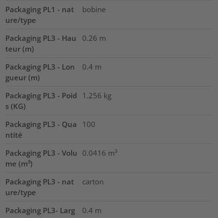
Packaging PL1 - nat
bobine
ure/type
Packaging PL3 - Hau
0.26
m
teur (m)
Packaging PL3 - Lon
0.4
m
gueur (m)
Packaging PL3 - Poid
1.256
kg
s (KG)
Packaging PL3 - Qua
100
ntité
Packaging PL3 - Volu
0.0416
m³
me (m³)
Packaging PL3 - nat
carton
ure/type
Packaging PL3- Larg
0.4
m