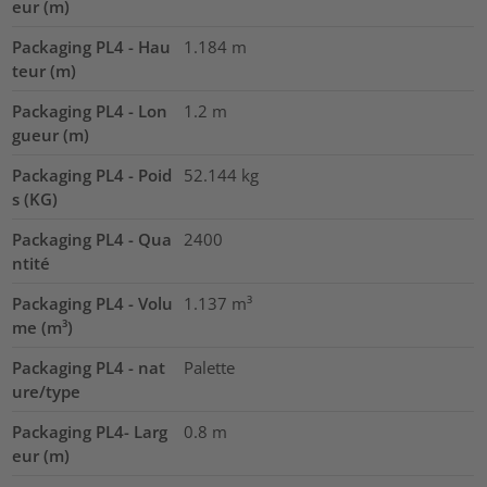
eur (m)
Packaging PL4 - Hau
1.184
m
teur (m)
Packaging PL4 - Lon
1.2
m
gueur (m)
Packaging PL4 - Poid
52.144
kg
s (KG)
Packaging PL4 - Qua
2400
ntité
Packaging PL4 - Volu
1.137
m³
me (m³)
Packaging PL4 - nat
Palette
ure/type
Packaging PL4- Larg
0.8
m
eur (m)