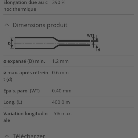
Élongation due au c
390
%
hoc thermique
Dimensions produit
⌀ expansé (D) min.
1.2
mm
⌀ max. après rétrein
0.6
mm
t (d)
Epais. paroi (WT)
0.40
mm
Long. (L)
400.0
m
Variation longitudin
-5% max.
ale
Télécharger