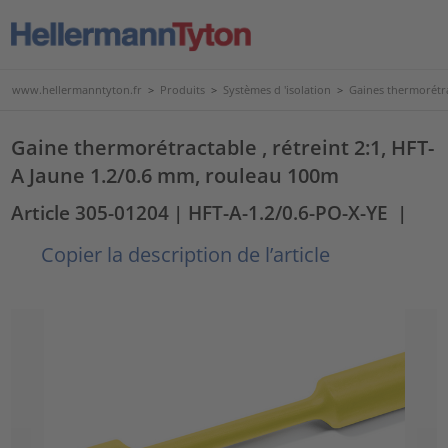
www.hellermanntyton.fr
>
Produits
>
Systèmes d 'isolation
>
Gaines thermorétr
Gaine thermorétractable , rétreint 2:1, HFT-
A Jaune 1.2/0.6 mm, rouleau 100m
Article 305-01204
| HFT-A-1.2/0.6-PO-X-YE
|
Copier la description de l’article