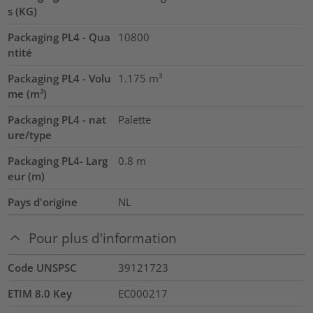
s (KG)
Packaging PL4 - Qua
10800
ntité
Packaging PL4 - Volu
1.175
m³
me (m³)
Packaging PL4 - nat
Palette
ure/type
Packaging PL4- Larg
0.8
m
eur (m)
Pays d'origine
NL
Pour plus d'information
Code UNSPSC
39121723
ETIM 8.0 Key
EC000217