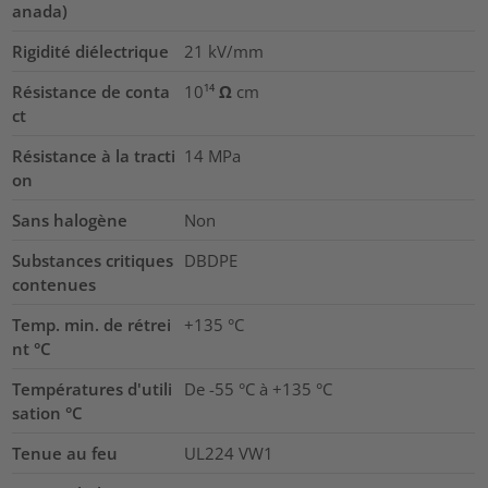
anada)
Rigidité diélectrique
21
kV/mm
Résistance de conta
10¹⁴ Ω cm
ct
Résistance à la tracti
14
MPa
on
Sans halogène
Non
Substances critiques
DBDPE
contenues
Temp. min. de rétrei
+135 °C
nt °C
Températures d'utili
De -55 °C à +135 °C
sation °C
Tenue au feu
UL224 VW1