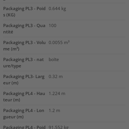
Packaging PL3 - Poid
0.644
kg
s (KG)
Packaging PL3 - Qua
100
ntité
Packaging PL3 - Volu
0.0055
m³
me (m³)
Packaging PL3 - nat
boîte
ure/type
Packaging PL3- Larg
0.32
m
eur (m)
Packaging PL4 - Hau
1.224
m
teur (m)
Packaging PL4 - Lon
1.2
m
gueur (m)
Packaging PL4 - Poid
91.552
kg