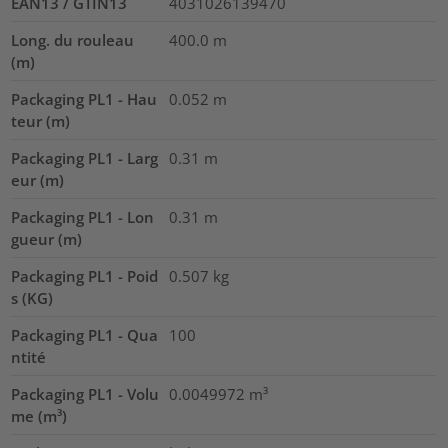
EAN13 / GTIN13
4031026139470
Long. du rouleau
400.0
m
(m)
Packaging PL1 - Hau
0.052
m
teur (m)
Packaging PL1 - Larg
0.31
m
eur (m)
Packaging PL1 - Lon
0.31
m
gueur (m)
Packaging PL1 - Poid
0.507
kg
s (KG)
Packaging PL1 - Qua
100
ntité
Packaging PL1 - Volu
0.0049972
m³
me (m³)