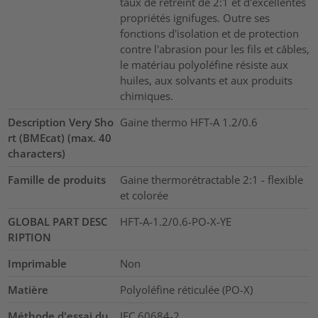
taux de rétreint de 2:1 et d'excellentes
propriétés ignifuges. Outre ses
fonctions d'isolation et de protection
contre l'abrasion pour les fils et câbles,
le matériau polyoléfine résiste aux
huiles, aux solvants et aux produits
chimiques.
Description Very Sho
Gaine thermo HFT-A 1.2/0.6
rt (BMEcat) (max. 40
characters)
Famille de produits
Gaine thermorétractable 2:1 - flexible
et colorée
GLOBAL PART DESC
HFT-A-1.2/0.6-PO-X-YE
RIPTION
Imprimable
Non
Matière
Polyoléfine réticulée (PO-X)
Méthode d'essai du
IEC 60684-2