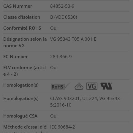
CAS Nummer
84852-53-9
Classe d'isolation
B (VDE 0530)
Conformité ROHS
Oui
Désignation selon la
VG 95343 T05 A 001 E
norme VG
EC Number
284-366-9
ELV conforme (articl
Oui
e 4 - 2)
Homologation(s)
Homologation(s)
CLASS 903201, UL 224, VG 95343-
5:2016-10
Homologué CSA
Oui
Méthode d'essai d'él
IEC 60684-2