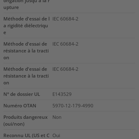
ongation jusqu'à la r
upture
Méthode d'essai de l
IEC 60684-2
a rigidité diélectriqu
e
Méthode d'essai de
IEC 60684-2
résistance à la tracti
on
Méthode d'essai de
IEC 60684-2
résistance à la tracti
on
N° de dossier UL
E143529
Numéro OTAN
5970-12-179-4990
Produits dangereux
Non
(oui/non)
Reconnu UL (US et C
Oui