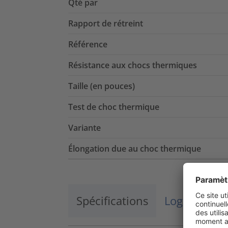
Qté par
Rapport de rétreint
Référence
Résistance aux chocs thermiques
Taille (en pouces)
Test de choc thermique
Variante
Élongation due au choc thermique
Spécifications
Logistique 