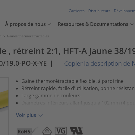
Carrières
Distributeurs
Développem
À propos de nous
Ressources & Documentations
n
>
Gaines thermorétractables
e , rétreint 2:1, HFT-A Jaune 38
0/19.0-PO-X-YE
|
Copier la description de l’
Gaine thermorétractable flexible, à paroi fine
Rétreint rapide, facile d'utilisation, bonne résis
Large gamme de couleurs
Diamètres intérieurs allant jusqu'à 102 mm (4 po
Voir plus