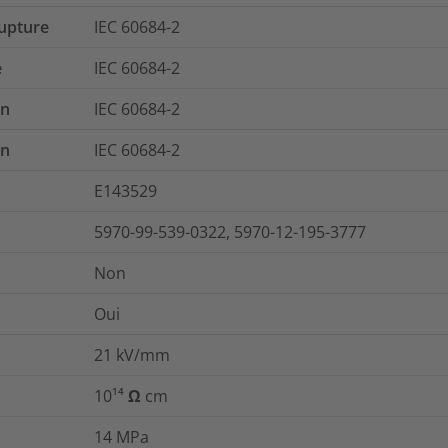
rupture
IEC 60684-2
e
IEC 60684-2
on
IEC 60684-2
on
IEC 60684-2
E143529
5970-99-539-0322, 5970-12-195-3777
Non
Oui
21
kV/mm
10¹⁴ Ω cm
14
MPa