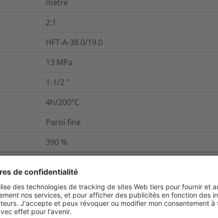
mètre
2:1
HFT-A-38.0/19.0
13
MPa
1-1/2
"
4h/200°C
Paroi fine
390
%
et emballage
Pour plus d'information