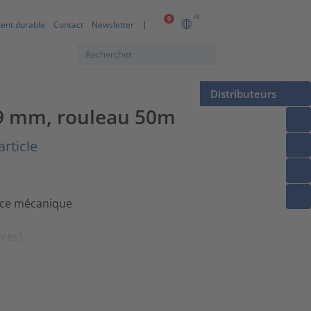
FR
0
ent durable
Contact
Newsletter
Distributeurs
/19 mm, rouleau 50m
article
tance mécanique
uces)