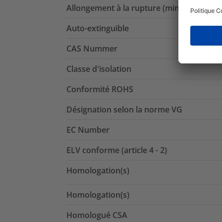
Allongement à la rupture (min.)
Auto-extinguible
CAS Nummer
Classe d'isolation
Conformité ROHS
Désignation selon la norme VG
EC Number
ELV conforme (article 4 - 2)
Homologation(s)
Homologation(s)
Homologué CSA