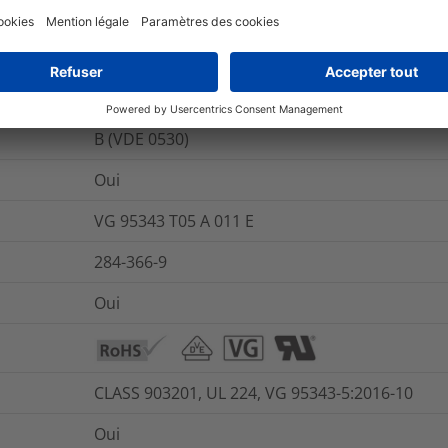
400
%
Oui
84852-53-9
B (VDE 0530)
Oui
VG 95343 T05 A 011 E
284-366-9
Oui
CLASS 903201, UL 224, VG 95343-5:2016-10
Oui