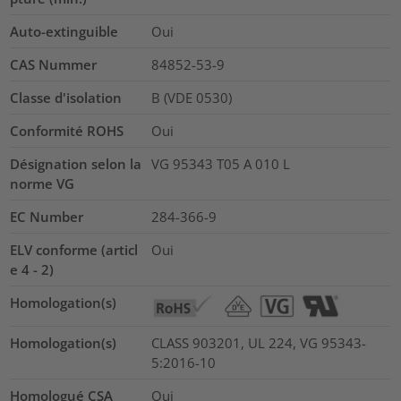
Auto-extinguible
Oui
CAS Nummer
84852-53-9
Classe d'isolation
B (VDE 0530)
Conformité ROHS
Oui
Désignation selon la
VG 95343 T05 A 010 L
norme VG
EC Number
284-366-9
ELV conforme (articl
Oui
e 4 - 2)
Homologation(s)
Homologation(s)
CLASS 903201, UL 224, VG 95343-
5:2016-10
Homologué CSA
Oui