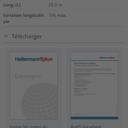
Long. (L)
25.0
m
Variation longitudin
-5% max.
ale
Télécharger
RoHS datasheet
toutes les pages du