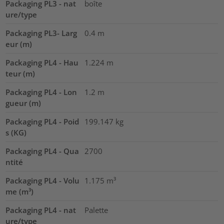
Packaging PL3 - nat
boîte
ure/type
Packaging PL3- Larg
0.4
m
eur (m)
Packaging PL4 - Hau
1.224
m
teur (m)
Packaging PL4 - Lon
1.2
m
gueur (m)
Packaging PL4 - Poid
199.147
kg
s (KG)
Packaging PL4 - Qua
2700
ntité
Packaging PL4 - Volu
1.175
m³
me (m³)
Packaging PL4 - nat
Palette
ure/type