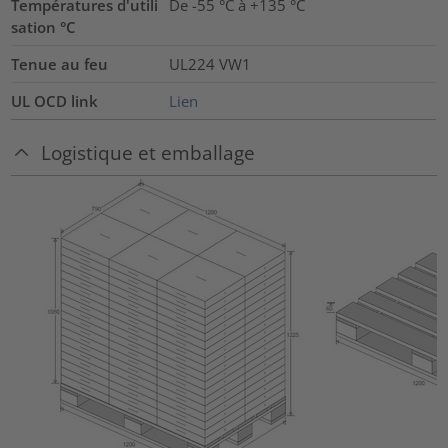
Températures d'utili
De -55 °C à +135 °C
sation °C
Tenue au feu
UL224 VW1
UL OCD link
Lien
Logistique et emballage