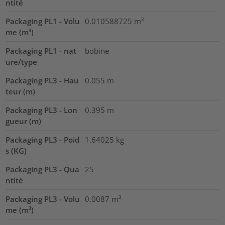
ntité
Packaging PL1 - Volu
0.010588725
m³
me (m³)
Packaging PL1 - nat
bobine
ure/type
Packaging PL3 - Hau
0.055
m
teur (m)
Packaging PL3 - Lon
0.395
m
gueur (m)
Packaging PL3 - Poid
1.64025
kg
s (KG)
Packaging PL3 - Qua
25
ntité
Packaging PL3 - Volu
0.0087
m³
me (m³)