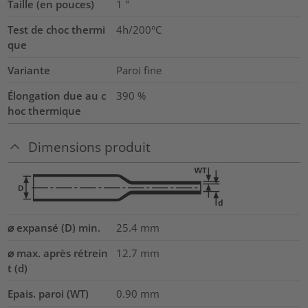
Taille (en pouces)
1
"
Test de choc thermi
4h/200°C
que
Variante
Paroi fine
Élongation due au c
390
%
hoc thermique
Dimensions produit
⌀ expansé (D) min.
25.4
mm
⌀ max. après rétrein
12.7
mm
t (d)
Epais. paroi (WT)
0.90
mm