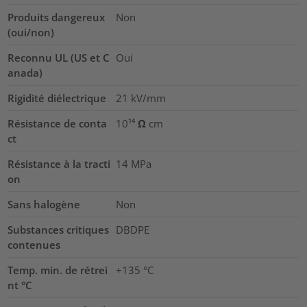
Produits dangereux
Non
(oui/non)
Reconnu UL (US et C
Oui
anada)
Rigidité diélectrique
21
kV/mm
Résistance de conta
10¹⁴ Ω cm
ct
Résistance à la tracti
14
MPa
on
Sans halogène
Non
Substances critiques
DBDPE
contenues
Temp. min. de rétrei
+135 °C
nt °C