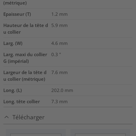
(métrique)
Epaisseur (T)
1.2
mm
Hauteur de la tête d
5.9
mm
u collier
Larg. (W)
4.6
mm
Larg. maxi du collier
0.3
"
G (impérial)
Largeur de la tête d
7.6
mm
u collier (métrique)
Long. (L)
202.0
mm
Long. tête collier
7.3
mm
Télécharger