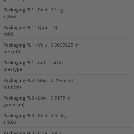
Packaging PL1 - Poid
0.1
kg
s (KG)
Packaging PL1 - Qua
100
ntité
Packaging PL1 - Volu
0.0005625
m³
me (m³)
Packaging PL1 - nat
sachet
ure/type
Packaging PL3 - Hau
0.20955
m
teur (m)
Packaging PL3 - Lon
0.5175
m
gueur (m)
Packaging PL3 - Poid
5.62
kg
s (KG)
Packaging PL3 - Qua
5000