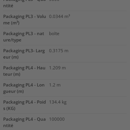
ntité
Packaging PL3 - Volu
0.0344
m³
me (m³)
Packaging PL3 - nat
boîte
ure/type
Packaging PL3- Larg
0.3175
m
eur (m)
Packaging PL4 - Hau
1.209
m
teur (m)
Packaging PL4 - Lon
1.2
m
gueur (m)
Packaging PL4 - Poid
134.4
kg
s (KG)
Packaging PL4 - Qua
100000
ntité