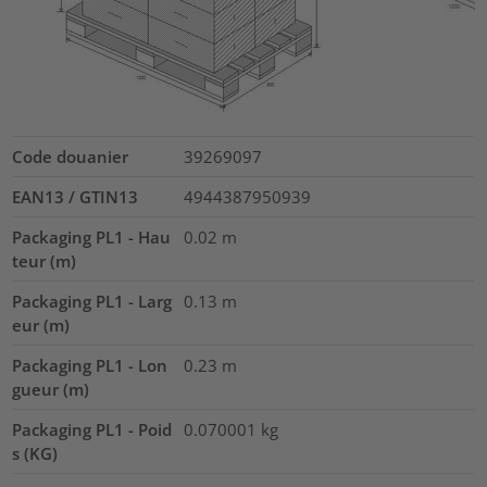
Code douanier
39269097
EAN13 / GTIN13
4944387950939
Packaging PL1 - Hau
0.02
m
teur (m)
Packaging PL1 - Larg
0.13
m
eur (m)
Packaging PL1 - Lon
0.23
m
gueur (m)
Packaging PL1 - Poid
0.070001
kg
s (KG)