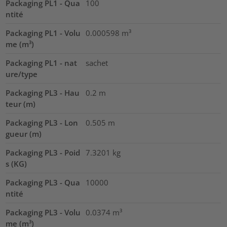
Packaging PL1 - Qua
100
ntité
Packaging PL1 - Volu
0.000598
m³
me (m³)
Packaging PL1 - nat
sachet
ure/type
Packaging PL3 - Hau
0.2
m
teur (m)
Packaging PL3 - Lon
0.505
m
gueur (m)
Packaging PL3 - Poid
7.3201
kg
s (KG)
Packaging PL3 - Qua
10000
ntité
Packaging PL3 - Volu
0.0374
m³
me (m³)