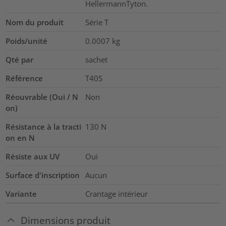
HellermannTyton.
Nom du produit
Série T
Poids/unité
0.0007
kg
Qté par
sachet
Référence
T40S
Réouvrable (Oui / N
Non
on)
Résistance à la tracti
130
N
on en N
Résiste aux UV
Oui
Surface d'inscription
Aucun
Variante
Crantage intérieur
Dimensions produit