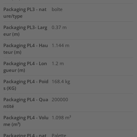
Packaging PL3 - nat
boîte
ure/type
Packaging PL3- Larg
0.37
m
eur (m)
Packaging PL4 - Hau
1.144
m
teur (m)
Packaging PL4 - Lon
1.2
m
gueur (m)
Packaging PL4 - Poid
168.4
kg
s (KG)
Packaging PL4 - Qua
200000
ntité
Packaging PL4 - Volu
1.098
m³
me (m³)
Packaging PL4 - nat
Palette