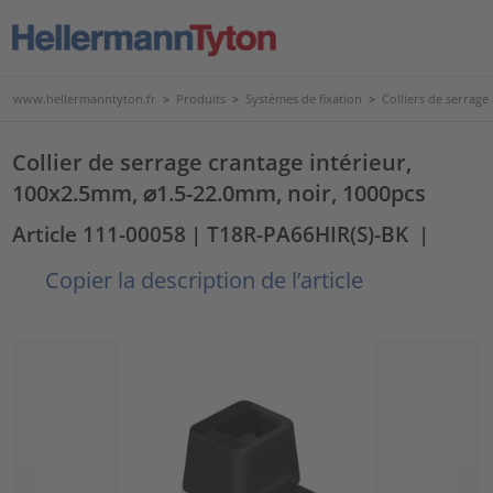
www.hellermanntyton.fr
>
Produits
>
Systèmes de fixation
>
Colliers de serrage
Collier de serrage crantage intérieur,
100x2.5mm, ⌀1.5-22.0mm, noir, 1000pcs
Article 111-00058
| T18R-PA66HIR(S)-BK
|
Copier la description de l’article