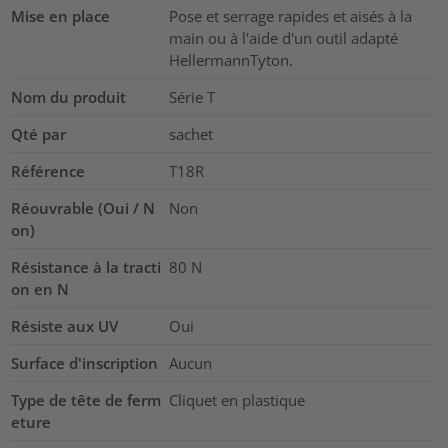
Mise en place
Pose et serrage rapides et aisés à la
main ou à l'aide d'un outil adapté
HellermannTyton.
Nom du produit
Série T
Qté par
sachet
Référence
T18R
Réouvrable (Oui / N
Non
on)
Résistance à la tracti
80
N
on en N
Résiste aux UV
Oui
Surface d'inscription
Aucun
Type de tête de ferm
Cliquet en plastique
eture