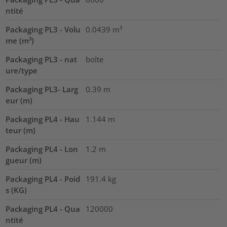
ntité
Packaging PL3 - Volu
0.0439
m³
me (m³)
Packaging PL3 - nat
boîte
ure/type
Packaging PL3- Larg
0.39
m
eur (m)
Packaging PL4 - Hau
1.144
m
teur (m)
Packaging PL4 - Lon
1.2
m
gueur (m)
Packaging PL4 - Poid
191.4
kg
s (KG)
Packaging PL4 - Qua
120000
ntité