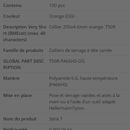
Contenu
100
pcs
Couleur
Orange (OG)
Description Very Sho
Collier 200x4.6mm orange- T50R
rt (BMEcat) (max. 40
characters)
Famille de produits
Colliers de serrage à tête carrée
GLOBAL PART DESC
T50R-PA66HS-OG
RIPTION
Matière
Polyamide 6.6, haute température
(PA66HS)
Mise en place
Pose et serrage rapides et aisés à la
main ou à l'aide d'un outil adapté
HellermannTyton.
Nom du produit
Série T
Poids/unité
0.00129
kg