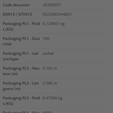
Code douanier
39269097
EAN13 / GTIN13
5022660344831
Packaging PL1 - Poid
0.129001
kg
s (KG)
Packaging PL1 - Qua
100
ntité
Packaging PL1 - nat
sachet
ure/type
Packaging PL3 - Hau
0.192
m
teur (m)
Packaging PL3 - Lon
0.586
m
gueur (m)
Packaging PL3 - Poid
8.47006
kg
s (KG)
Packaging PL3 - Qua
6000