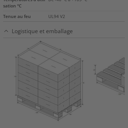
sation °C
Tenue au feu
UL94 V2
Logistique et emballage