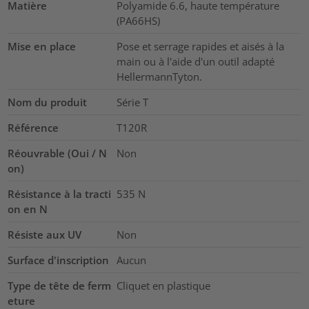
Matière
Polyamide 6.6, haute température
(PA66HS)
Mise en place
Pose et serrage rapides et aisés à la
main ou à l'aide d'un outil adapté
HellermannTyton.
Nom du produit
Série T
Référence
T120R
Réouvrable (Oui / N
Non
on)
Résistance à la tracti
535
N
on en N
Résiste aux UV
Non
Surface d'inscription
Aucun
Type de tête de ferm
Cliquet en plastique
eture