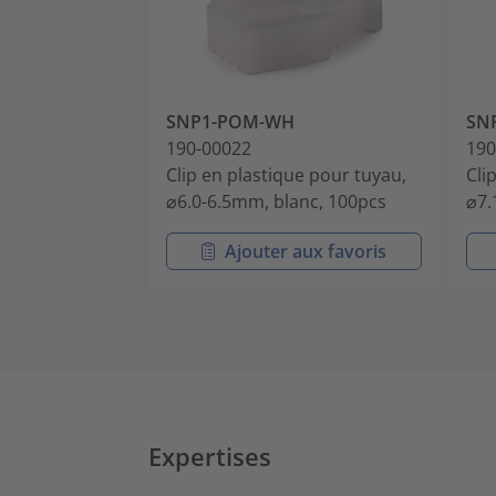
SNP1-POM-WH
SN
190-00022
190
Clip en plastique pour tuyau,
Cli
⌀6.0-6.5mm, blanc, 100pcs
⌀7.
Ajouter aux favoris
Expertises