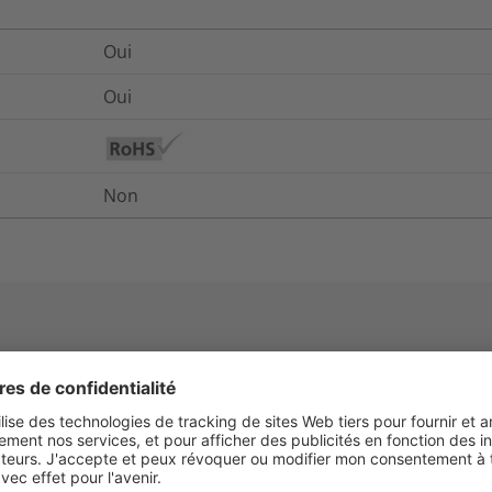
Oui
Oui
Non