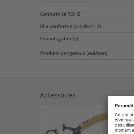
Conformité ROHS
ELV conforme (article 4 - 2)
Homologation(s)
Produits dangereux (oui/non)
Accessoires