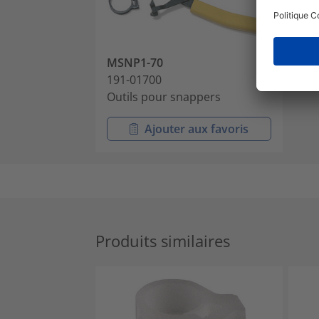
MSNP1-70
191-01700
Outils pour snappers
Ajouter aux favoris
Produits similaires