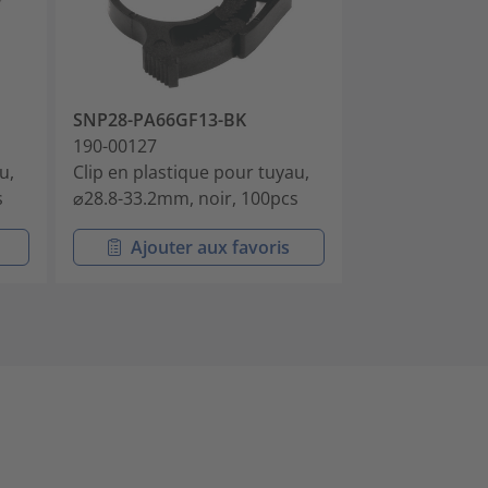
SNP28-PA66GF13-BK
SNP12A-PA66
190-00127
190-00254
u,
Clip en plastique pour tuyau,
Clip en plasti
s
⌀28.8-33.2mm, noir, 100pcs
⌀15.6-18.3mm,
Ajouter aux favoris
Ajouter