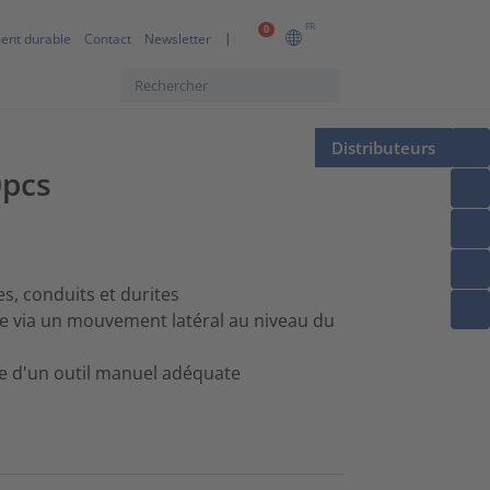
FR
0
ent durable
Contact
Newsletter
Distributeurs
0pcs
s, conduits et durites
le via un mouvement latéral au niveau du
ide d'un outil manuel adéquate